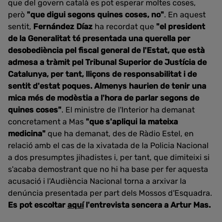
que del govern català es pot esperar moltes coses,
però
"que digui segons quines coses, no"
. En aquest
sentit,
Fernández Díaz
ha recordat que
"el president
de la Generalitat té presentada una querella per
desobediència pel fiscal general de l'Estat, que està
admesa a tràmit pel Tribunal Superior de Justícia de
Catalunya, per tant, lliçons de responsabilitat i de
sentit d'estat poques. Almenys haurien de tenir una
mica més de modèstia a l'hora de parlar segons de
quines coses"
. El ministre de l'Interior ha demanat
concretament a Mas
"que s'apliqui la mateixa
medicina"
que ha demanat, des de Ràdio Estel, en
relació amb el cas de la xivatada de la Policia Nacional
a dos presumptes jihadistes i, per tant, que dimiteixi si
s'acaba demostrant que no hi ha base per fer aquesta
acusació i l'Audiència Nacional torna a arxivar la
denúncia presentada per part dels Mossos d'Esquadra.
Es pot escoltar
aquí
l'entrevista sencera a Artur Mas.