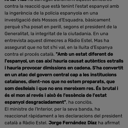
contra la reacció que està tenint l'estat espanyol amb
la ingerència de la policia espanyola en una
investigació dels Mossos d'Esquadra, bàsicament
perquè s'ha posat en perill, segons el president de la
Generalitat, la integritat de la ciutadania. En una
entrevista aquest dimecres a Ràdio Estel, Mas ha
assegurat que no tot s'hi val, en la lluita d'Espanya
contra el procés català.
"Amb un estat diferent de
l'espanyol, un cas així hauria causat autèntics estralls
i hauria provocar dimissions en cadena. S'ha convertit
en un atac del govern central cap a les institucions
catalanes, dient-nos que no estem preparats, que
som deslleials i que no ens mereixem res. És brutal i
és el mon al revés i això és l'essència de l'estat
espanyol desgraciadament"
, ha conclòs.
El ministre de l'Interior, per la seva banda, ha
reaccionat ràpidament a les declaracions del president
català a Ràdio Estel.
Jorge Fernández Díaz
ha afirmat