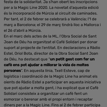
festa de la solidaritat. Ja s'han obert les inscripcions
per a la Magic Line 2020. La novetat d'aquesta edició
és la incorporació de Múrcia al circuit de caminades.
Per tant, el 2 de febrer se celebrarà a València; l'1 de
març a Barcelona; el 29 de març tindrà lloc a Mallorca i
el 26 d'abril a Múrcia.
En el marc dels actes de la ML, l’Obra Social de Sant
Joan de Déu ha organitzat el Café Solidari per donar
suport al projecte de l’entitat. En declaracions a Ràdio
Estel, Oriol Bota, director de la Obra Social Sant Joan
de Déu, ha destacat que “
un petit gest com fer un
cafè ens pot ajudar a millorar la vida de moltes
persones
”. En aquesta línia, Txell Esteve, cap de
logística i coordinació de la Magic Line ha animat els
oients de Ràdio Estel a participar en aquesta iniciativa
que pot ajudar a molta gent, i ha explicat que el Cafè
Solidari consisteix a organitzar un cafè fent un
esmorzar o berenar amb el propi entorn i recaptar
diners per a la Magic Line. Fins al 2 de febrer participa