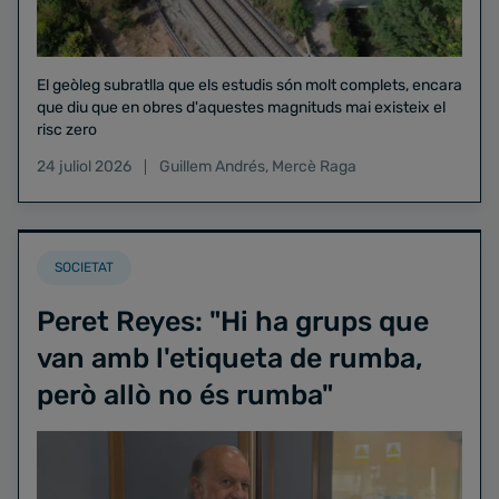
El geòleg subratlla que els estudis són molt complets, encara
que diu que en obres d'aquestes magnituds mai existeix el
risc zero
24 juliol 2026
Guillem Andrés
,
Mercè Raga
SOCIETAT
Peret Reyes: "Hi ha grups que
van amb l'etiqueta de rumba,
però allò no és rumba"