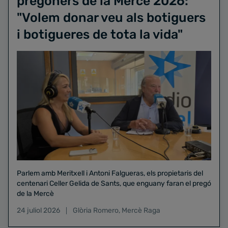
pregoners de la Mercè 2026:
"Volem donar veu als botiguers
i botigueres de tota la vida"
Parlem amb Meritxell i Antoni Falgueras, els propietaris del
centenari Celler Gelida de Sants, que enguany faran el pregó
de la Mercè
24 juliol 2026
Glòria Romero
,
Mercè Raga