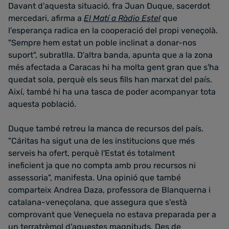
Davant d'aquesta situació, fra Juan Duque, sacerdot
mercedari, afirma a
El Matí a Ràdio Estel
que
l'esperança radica en la cooperació del propi veneçolà.
"Sempre hem estat un poble inclinat a donar-nos
suport", subratlla. D'altra banda, apunta que a la zona
més afectada a Caracas hi ha molta gent gran que s'ha
quedat sola, perquè els seus fills han marxat del país.
Així, també hi ha una tasca de poder acompanyar tota
aquesta població.
Duque també retreu la manca de recursos del país.
"Cáritas ha sigut una de les institucions que més
serveis ha ofert, perquè l'Estat és totalment
ineficient ja que no compta amb prou recursos ni
assessoria", manifesta. Una opinió que també
comparteix Andrea Daza, professora de Blanquerna i
catalana-veneçolana, que assegura que s'està
comprovant que Veneçuela no estava preparada per a
un terratrèmol d'aquestes magnituds. Des de