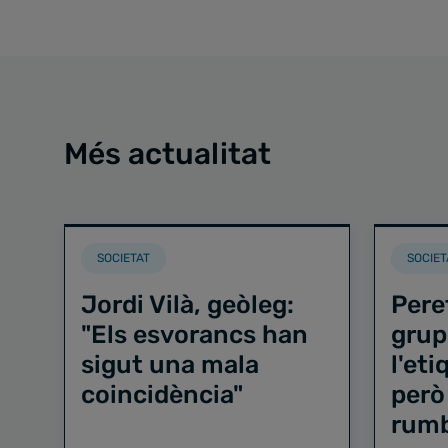
Més actualitat
SOCIETAT
SOCIET
Jordi Vilà, geòleg:
Pere
"Els esvorancs han
grup
sigut una mala
l'et
coincidència"
però
rum