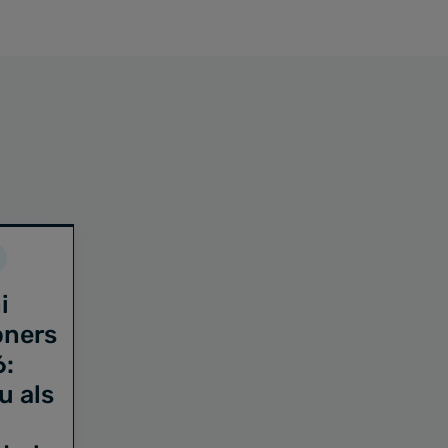
i
oners
6:
u als