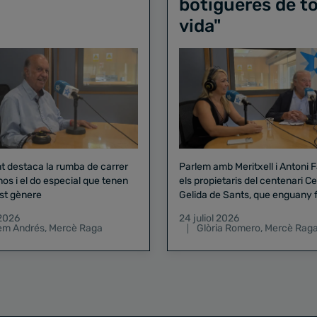
botigueres de to
vida"
nt destaca la rumba de carrer
Parlem amb Meritxell i Antoni 
nos i el do especial que tenen
els propietaris del centenari Celler
st gènere
Gelida de Sants, que enguany f
pregó de la Mercè
 2026
24 juliol 2026
lem Andrés
,
Mercè Raga
Glòria Romero
,
Mercè Rag