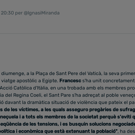
1 20:30 per @IgnasiMiranda
 diumenge, a la Plaça de Sant Pere del Vaticà, la seva prime
 viatge apostòlic a Egipte.
Francesc
s'ha unit concretament 
'Acció Catòlica d'Itàlia, en una trobada amb els membres pr
ia d
el Regina Coeli, el Sant Pare s'ha adreçat al poble veneç
 davant la dramàtica situació de violència que pateix el pa
ies de les víctimes, a les quals asseguro pregàries de sufrag
neçuela i a tots els membres de la societat perquè s'eviti
seqüència de les tensions, i es busquin solucions negociad
política i econòmica que està extenuant la població"
, ha de