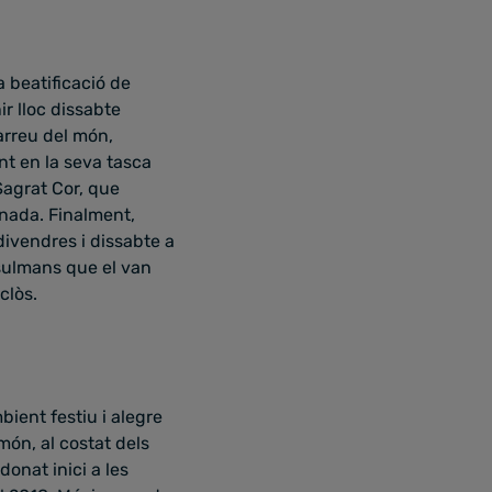
a beatificació de
r lloc dissabte
'arreu del món,
nt en la seva tasca
Sagrat Cor
, que
rnada.
Finalment,
 divendres i dissabte a
musulmans que el van
clòs.
ient festiu i alegre
 món, al costat dels
donat inici a les