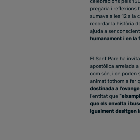
celebracions pels 150 
pregària i reflexions
sumava a les 12 a la
recordar la història d
ajuda a ser conscien
humanament i en la f
El Sant Pare ha invita
apostòlica arrelada a 
com són, i on poden 
animat tothom a fer
destinada a l'evangel
l'entitat que
"eixampli
que els envolta i bu
igualment desitgen
l