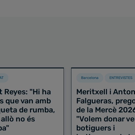
AT
Barcelona
ENTREVISTES
t Reyes: "Hi ha
Meritxell i Anton
s que van amb
Falgueras, preg
iqueta de rumba,
de la Mercè 202
 allò no és
"Volem donar ve
ba"
botiguers i