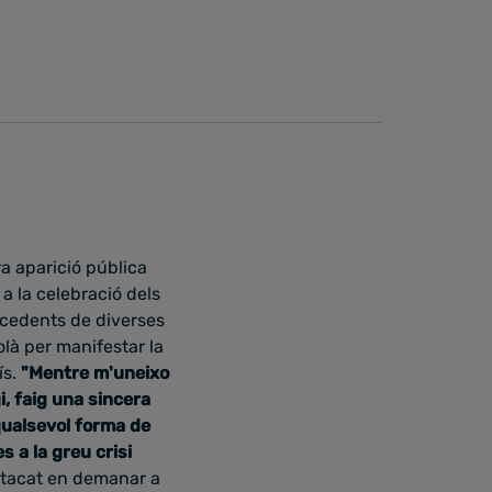
ra aparició pública
a la celebració dels
ocedents de diverses
olà per manifestar la
ís.
"Mentre m'uneixo
i, faig una sincera
 qualsevol forma de
es a la
greu crisi
stacat en demanar a