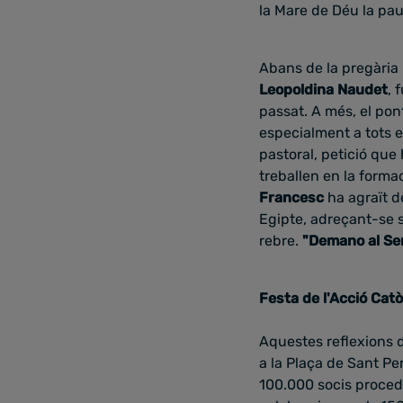
la Mare de Déu la pau
Abans de la pregària 
Leopoldina Naudet
, 
passat.
A més, el pont
especialment a tots e
pastoral, petició que
treballen en la forma
Francesc
ha agraït d
Egipte, adreçant-se so
rebre.
"Demano al Sen
Festa de l'Acció Catò
Aquestes reflexions 
a la Plaça de Sant Per
100.000 socis procede