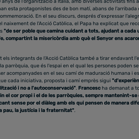
anys de l'organització a Itàlia, amb diverses activitats fins a
 han esta protagonistes des de bon matí, abans de l'arribada 
 commemoració.
En el seu discurs, després d'expressar l'alegr
el naixement de l'Acció Catòlica, el Papa ha explicat que reco
ts
"de ser poble que camina cuidant a tots, ajudant a cada
e, compartint la misericòrdia amb què el Senyor ens acaro
t els integrants de l'Acció Catòlica també a tirar endavant l
la parròquia, que és l'espai en el qual les persones poden sent
ser acompanyades en el seu camí de maduració humana i esp
 que
cada iniciativa, proposta i camí emprès sigui
"d'experiè
ització i no a l'autoconservació"
.
Francesc
ha demanat a to
n el cor propi i el de les parròquies, sempre mantenint-se o
scant sense por el diàleg amb els qui pensen de manera dif
a pau, la justícia i la fraternitat"
.