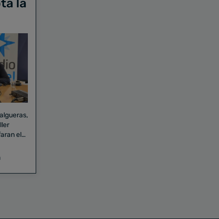
ta la
Falgueras,
aran el
a