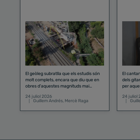
El geòleg subratlla que els estudis són
El canta
molt complets, encara que diu que en
dels gita
obres d'aquestes magnituds mai
per aque
existeix el risc zero
24 juliol 2026
24 juliol
Guillem Andrés
,
Mercè Raga
Guil