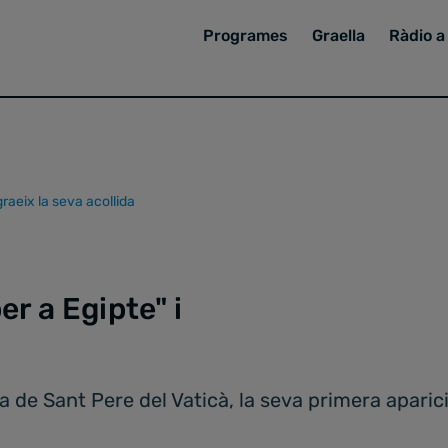
Programes
Graella
Ràdio a 
raeix la seva acollida
r a Egipte" i
a de Sant Pere del Vaticà, la seva primera aparic