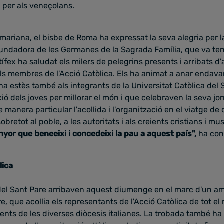
 per als veneçolans.
mariana, el bisbe de Roma ha expressat la seva alegria per l
fundadora de les Germanes de la Sagrada Família, que va teni
ífex ha saludat els milers de pelegrins presents i arribats d
ls membres de l'Acció Catòlica. Els ha animat a anar endava
 ha estès també als integrants de la Universitat Catòlica del 
ció dels joves per millorar el món i que celebraven la seva jo
e manera particular l'acollida i l'organització en el viatge de
bretot al poble, a les autoritats i als creients cristians i 
yor que beneeixi i concedeixi la pau a aquest país",
ha con
lica
del Sant Pare arribaven aquest diumenge en el marc d'un amb
e, que acollia els representants de l'Acció Catòlica de tot el
nts de les diverses diòcesis italianes. La trobada també
ha 