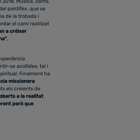
l 2018.
Música, cants,
del pontífex, que se
ia de la trobada i
rdar el camí realitzat
un a créixer
na"
.
'experiència
ir-se acollides, tal i
iritual. Finalment ha
ncia missionera
ts els creients de
berts a la realitat
erent però que