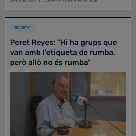
24 juliol 2026
Guillem Andrés
,
Mercè Raga
SOCIETAT
Peret Reyes: "Hi ha grups que
van amb l'etiqueta de rumba,
però allò no és rumba"