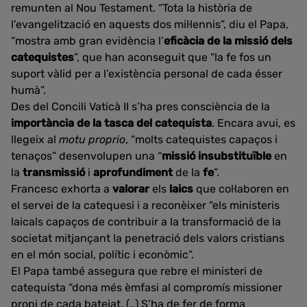
remunten al Nou Testament. “Tota la història de
l’evangelització en aquests dos mil·lennis”, diu el Papa,
“mostra amb gran evidència l’
eficàcia de la missió dels
catequistes
”, que han aconseguit que “la fe fos un
suport vàlid per a l’existència personal de cada ésser
humà”.
Des del Concili Vaticà II s’ha pres consciència de la
importància de la tasca del catequista
. Encara avui, es
llegeix al
motu proprio
, “molts catequistes capaços i
tenaços” desenvolupen una “
missió insubstituïble
en
la
transmissió
i
aprofundiment
de la
fe
”.
Francesc exhorta a
valorar
els
laics
que col·laboren en
el servei de la catequesi i a reconèixer “els ministeris
laicals capaços de contribuir a la transformació de la
societat mitjançant la penetració dels valors cristians
en el món social, polític i econòmic”.
El Papa també assegura que rebre el ministeri de
catequista “dona més èmfasi al compromís missioner
propi de cada batejat. (..) S’ha de fer de forma