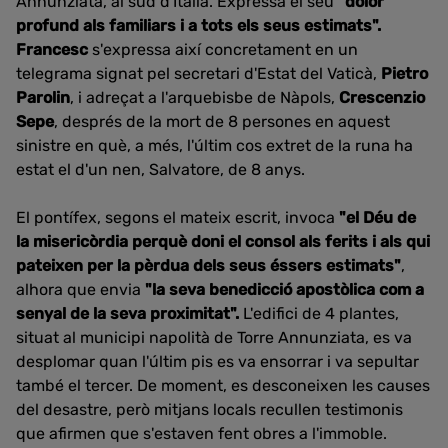
Annunziata, al sud d'Itàlia. Expressa el seu
"dolor
profund als familiars i a tots els seus estimats".
Francesc
s'expressa així concretament en un
telegrama signat pel secretari d'Estat del Vaticà,
Pietro
Parolin
, i adreçat a l'arquebisbe de Nàpols,
Crescenzio
Sepe
, després de la mort de 8
persones en aquest
sinistre en què, a més, l'últim cos extret de la runa ha
estat el d'un nen, Salvatore, de 8 anys.
El pontífex, segons el mateix escrit, invoca
"el Déu de
la misericòrdia perquè doni el consol als ferits i als qui
pateixen per la pèrdua dels seus éssers estimats"
,
alhora que envia
"la seva benedicció apostòlica com a
senyal de la seva proximitat".
L'edifici de 4 plantes,
situat al municipi napolità de Torre Annunziata, es va
desplomar quan l'últim pis es va ensorrar i va sepultar
també el tercer.
De moment, es desconeixen les causes
del desastre, però mitjans locals recullen testimonis
que afirmen que s'estaven fent obres a l'immoble.