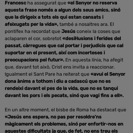
Francesc
ha assegurat
que
«el Senyor no reserva
aquesta frase només a algun dels seus amics, sinó
que la dirigeix ​​a tots els qui estan cansats i
afeixugats per la vida»,
també a nosaltres ara. El
pontífex ha recordat
que
Jesús
coneix la coses que
aclaparen el cor, sobretot
«desil·lusions i ferides del
passat, càrregues que cal portar i perjudicis que cal
suportar en el present, així com incerteses i
preocupacions pel futur».
En aquesta línia, ha afegit
que, davant tot això, Crist ens invita a reaccionar.
Igualment el Sant Pare
ha reiterat que
«avui el Senyor
dona ànims a tothom i diu a cadascú que no es
rendeixi davant el pes de la vida, que no es tanqui
davant les pors i els pecats, sinó que vagi fins a ell».
En un altre moment, el bisbe de Roma ha destacat que
«Jesús ens espera, no pas per resoldre'ns
màgicament els problemes, sinó per enfortir-nos en
aquestes dificultats ja que, de fet,
no ens treu els