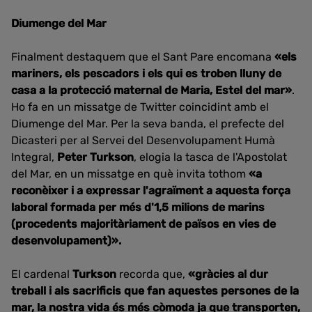
Diumenge del Mar
Finalment destaquem que el Sant Pare encomana
«els
mariners, els pescadors i els qui es troben lluny de
casa a la protecció maternal de Maria, Estel del mar»
.
Ho fa en un missatge de Twitter coincidint amb el
Diumenge del Mar. Per la seva banda,
el prefecte del
Dicasteri per al Servei del Desenvolupament Humà
Integral,
Peter Turkson
, elogia la tasca de l'Apostolat
del Mar, en un missatge en què invita tothom
«a
reconèixer i a expressar l'agraïment a aquesta força
laboral formada per més d'1,5 milions de marins
(procedents majoritàriament
de països en vies de
desenvolupament)
»
.
El cardenal
Turkson
recorda que,
«gràcies al dur
treball i als sacrificis que fan aquestes persones de la
mar, la nostra vida és més còmoda ja que transporten,