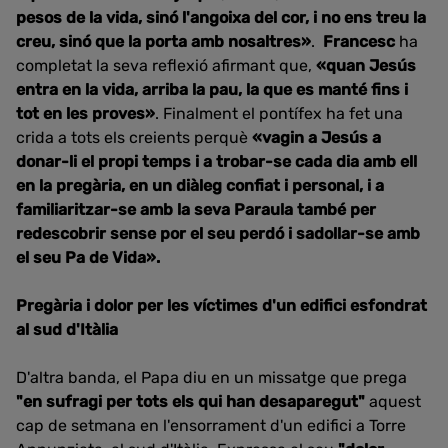
pesos de la vida, sinó l'angoixa del cor, i
no ens treu la
creu, sinó que la porta amb nosaltres»
.
Francesc
ha
completat la seva reflexió afirmant que,
«quan Jesús
entra en la vida, arriba la pau, la que es manté fins i
tot en les
proves»
. Finalment el pontífex ha fet una
crida a tots els creients perquè
«vagin a Jesús a
donar-li el propi temps i a trobar-se cada dia amb ell
en la pregària, en un diàleg confiat i personal, i a
familiaritzar-se
amb la seva Paraula també per
redescobrir sense por el seu perdó i sadollar-se amb
el seu Pa de Vida
».
Pregària i dolor per les víctimes d'un edifici esfondrat
al sud d'Itàlia
D'altra banda, el Papa diu en un missatge que prega
"en sufragi per tots els qui han desaparegut"
aquest
cap de setmana en l'ensorrament d'un edifici a Torre