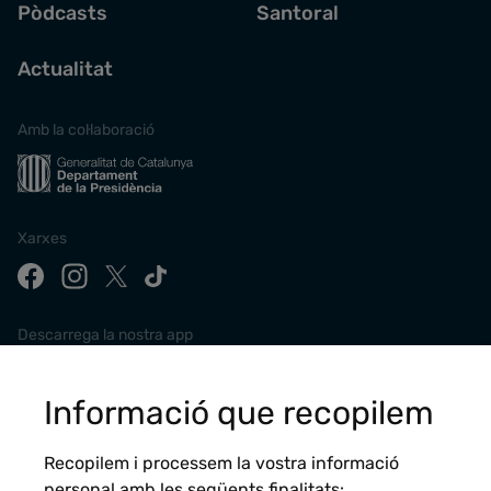
Pòdcasts
Santoral
Actualitat
Amb la col·laboració
Xarxes
Descarrega la nostra app
Informació que recopilem
Recopilem i processem la vostra informació
personal amb les següents finalitats: