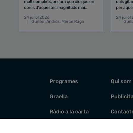
molt complets, encara que diu que en
dels gita
obres d'aquestes magnituds mai
per aque
existeix el risc zero
24 juliol 2026
24 juliol
Guillem Andrés
,
Mercè Raga
Guil
Programes
Qui som
Graella
Publicit
Ràdio a la carta
Contact
Pòdcasts
Santoral