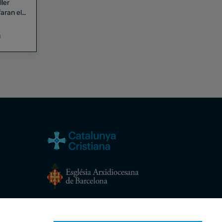
aran el
a
Avís legal