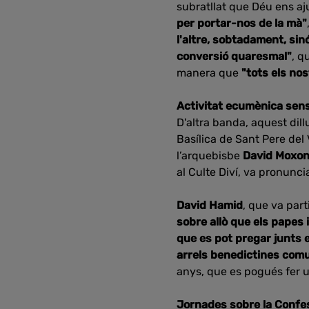
subratllat que Déu ens a
per portar-nos de la mà"
l'altre, sobtadament, sinó
conversió quaresmal"
, q
manera que
"tots els no
Activitat ecumènica sen
D'altra banda, aquest dill
Basílica de Sant Pere del
l’arquebisbe
David Moxo
al Culte Diví, va pronuncia
David Hamid
, que va par
sobre allò que els papes 
que es pot pregar junts e
arrels benedictines com
anys, que es pogués fer u
Jornades sobre la Confes