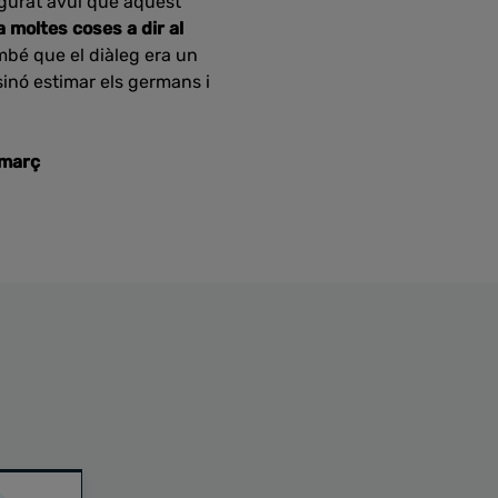
egurat avui que aquest
 moltes coses a dir al
mbé que el diàleg era un
 sinó estimar els germans i
 març