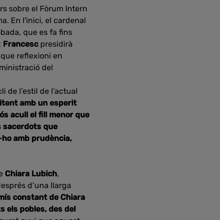
urs sobre el Fòrum Intern
 En l'inici, el cardenal
obada, que es fa fins
x
Francesc
presidirà
 que reflexioni en
ministració del
 de l’estil de l’actual
itent amb un esperit
s acull el fill menor que
s sacerdots que
er-ho amb prudència,
de
Chiara Lubich
,
després d’una llarga
mís constant de Chiara
s els pobles, des del