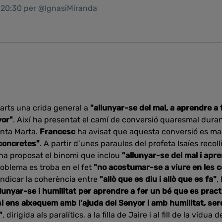
1 20:30 per @IgnasiMiranda
arts una crida general a
"allunyar-se del mal, a aprendre a f
yor"
. Així ha presentat el camí de conversió quaresmal durant
anta Marta.
Francesc
ha avisat que aquesta conversió es ma
concretes"
. A partir d’unes paraules del profeta Isaïes recol
 ha proposat el binomi que inclou
"allunyar-se del mal i apre
oblema es troba en el fet
"no acostumar-se a viure en les 
vindicar la coherència entre
"allò que es diu i allò que es fa"
,
lunyar-se i humilitat per aprendre a fer un bé que es prac
si ens aixequem amb l'ajuda del Senyor i amb humilitat, s
"
, dirigida als paralítics, a la filla de Jaire i al fill de la vídu