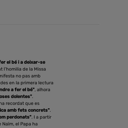
er el bé i a deixar-se
 l’homilia de la Missa
nifesta no pas amb
lides en la primera lectura
ndre a fer el bé"
, alhora
coses dolentes"
.
 ha recordat que es
tica amb fets concrets"
.
erem perdonats"
. I a partir
a de Naïm, el Papa ha