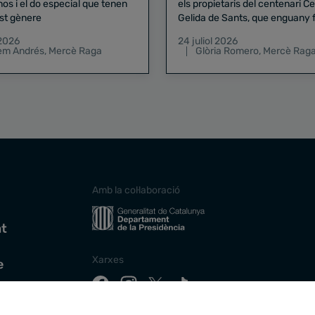
nos i el do especial que tenen
els propietaris del centenari Celler
st gènere
Gelida de Sants, que enguany f
pregó de la Mercè
 2026
24 juliol 2026
lem Andrés
,
Mercè Raga
Glòria Romero
,
Mercè Rag
Amb la col·laboració
at
Xarxes
e