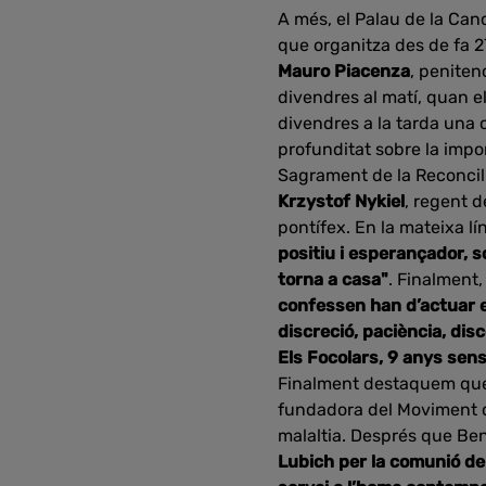
A més, el Palau de la Canc
que organitza des de fa 27
Mauro Piacenza
, peniten
divendres al matí, quan e
divendres a la tarda una c
profunditat sobre la impo
Sagrament de la Reconcili
Krzystof Nykiel
, regent d
pontífex. En la mateixa lí
positiu i esperançador, s
torna a casa"
. Finalment,
confessen han d’actuar en
discreció, paciència, dis
Els Focolars, 9 anys sen
Finalment destaquem que, 
fundadora del Moviment de
malaltia. Després que Be
Lubich per la comunió de l