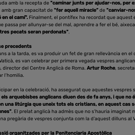
juda amb la recepta de
"caminar junts per ajudar-nos, per e
, amb gran capacitat de
"fer aquell miracle”
de
"canviar-nos
 en el camí".
Finalment, el pontífex ha recordat que aquest
ue passa per allunyar-se del mal, aprendre a fer el bé, aixeca
stres pecats seran perdonats"
.
se precedents
uns a la tarda, es va produir un fet de gran rellevància en el
 Vaticà, es van celebrar per primera vegada vespres anglican
n
, director del Centre Anglicà de Roma.
Artur Roche
, secret
r l’homilia.
ticipar en la celebració, ha assegurat que aquestes vespres 
i els arquebisbes anglicans diuen des de fa anys, i que no é
n una litúrgia que uneix tots els cristians, en aquest cas s
unes"
. El prelat anglicà ha admès que no s’hauria imaginat 
na pregària de vespres conjunta com la d’aquest dilluns al V
sió organitzades per la Penitenciaria Apostòlica