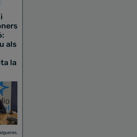
i
oners
6:
u als
ta la
Falgueras,