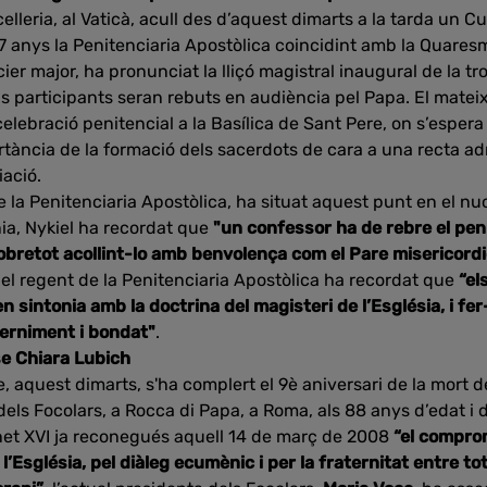
elleria, al Vaticà, acull des d’aquest dimarts a la tarda un C
 anys la Penitenciaria Apostòlica coincidint amb la Quaresma.
cier major, ha pronunciat la lliçó magistral inaugural de la tr
ls participants seran rebuts en audiència pel Papa. El matei
elebració penitencial a la Basílica de Sant Pere, on s’espera
rtància de la formació dels sacerdots de cara a una recta ad
ació.
e la Penitenciaria Apostòlica, ha situat aquest punt en el nucli
nia, Nykiel ha recordat que
"un confessor ha de rebre el pen
obretot acollint-lo amb benvolença com el Pare misericordió
 el regent de la Penitenciaria Apostòlica ha recordat que
“el
 sintonia amb la doctrina del magisteri de l’Església, i f
cerniment i bondat"
.
se Chiara Lubich
aquest dimarts, s'ha complert el 9è aniversari de la mort 
ls Focolars, a Rocca di Papa, a Roma, als 88 anys d’edat i 
net XVI ja reconegués aquell 14 de març de 2008
“el compro
’Església, pel diàleg ecumènic i per la fraternitat entre tot