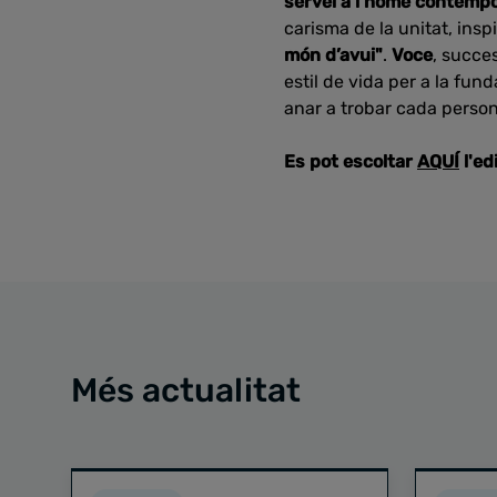
servei a l’home contempo
carisma de la unitat, insp
món d’avui"
.
Voce
, succe
estil de vida per a la fund
anar a trobar cada person
Es pot escoltar
AQUÍ
l'ed
Més actualitat