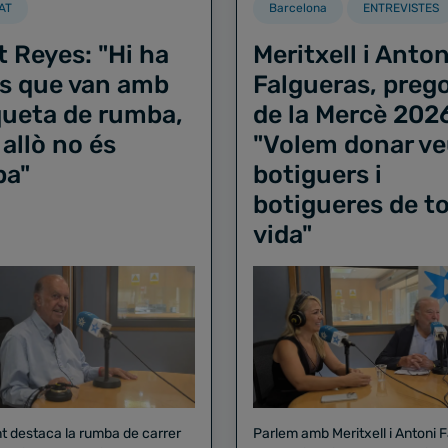
AT
Barcelona
ENTREVISTES
t Reyes: "Hi ha
Meritxell i Anton
s que van amb
Falgueras, preg
iqueta de rumba,
de la Mercè 202
 allò no és
"Volem donar ve
ba"
botiguers i
botigueres de to
vida"
nt destaca la rumba de carrer
Parlem amb Meritxell i Antoni 