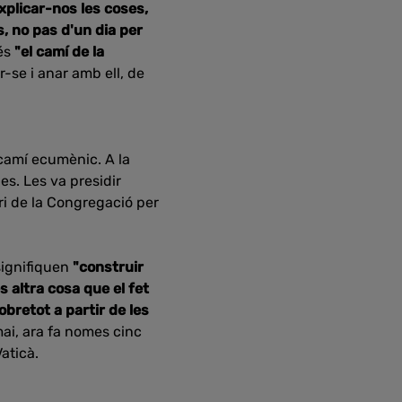
xplicar-nos les coses,
, no pas d'un dia per
 és
"el camí de la
r-se i anar amb ell, de
 camí ecumènic. A la
es. Les va presidir
ari de la Congregació per
signifiquen
"construir
s altra cosa que el fet
obretot a partir de les
mai, ara fa nomes cinc
aticà.