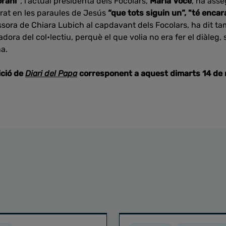
rani”
, l’actual presidenta dels Focolars,
Maria Voce
, ha ass
irat en les paraules de Jesús
“que tots siguin un”,
"té encara
ssora de Chiara Lubich al capdavant dels Focolars, ha dit ta
adora del col•lectiu, perquè el que volia no era fer el diàleg,
a.
ició de
Diari del Papa
corresponent a aquest dimarts 14 de