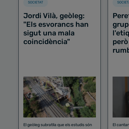
SOCIETAT
SOCIET
Jordi Vilà, geòleg:
Pere
"Els esvorancs han
grup
sigut una mala
l'et
coincidència"
però
rum
El geòleg subratlla que els estudis són
El canta