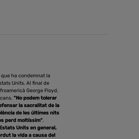
ra que ha condemnat la
tats Units. Al final de
’afroamericà George Floyd,
icans.
"No podem tolerar
fensar la sacralitat de la
olència de les últimes nits
es perd moltíssim"
.
 Estats Units en general,
rdut la vida a causa del