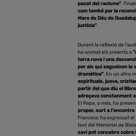
pecat del racisme"
. Fina
com també per la reconcil
Mare de Déu de Guadalupe,
justícia"
.
Durant la reflexió de l’au
ha animat els creients a
“
terra nova i una descend
per als qui segueixen la v
dramàtica"
. En un altre
espirituals, jueva, cristi
partir del que diu el llib
adreçava constanment en
El Papa, a més, ha presen
proper, surt a l'encontre
Francesc ha expressat el 
text del Memorial de Blais
savi pot concebre sobre D