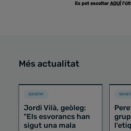
Es pot escoltar
AQUÍ
l'úl
Més actualitat
SOCIETAT
SOCIET
Jordi Vilà, geòleg:
Pere
"Els esvorancs han
grup
sigut una mala
l'et