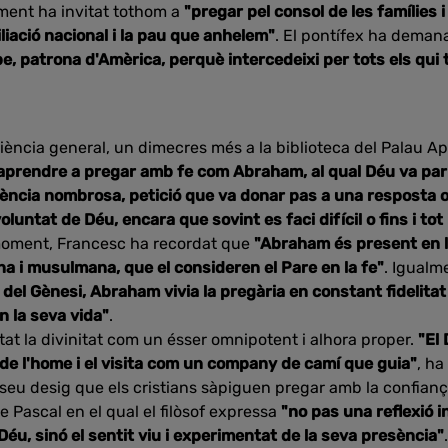
lment ha invitat tothom a
"pregar pel consol de les famílies 
iació nacional i la pau que anhelem"
. El pontífex ha deman
 patrona d'Amèrica, perquè intercedeixi per tots els qui tr
diència general, un dimecres més a la biblioteca del Palau A
aprendre a pregar amb fe com Abraham, al qual Déu va parl
ència nombrosa, petició que va donar pas a una resposta 
oluntat de Déu, encara que sovint es faci difícil o fins i to
 moment, Francesc ha recordat que
"Abraham és present en l
ana i musulmana, que el consideren el Pare en la fe"
. Igualm
re del Gènesi, Abraham vivia la pregària en constant fidelitat
 la seva vida"
.
tat la divinitat com un ésser omnipotent i alhora proper.
"El
 de l'home i el visita com un company de camí que guia"
, ha
seu desig que els cristians sàpiguen pregar amb la confianç
e Pascal en el qual el filòsof expressa
"no pas una reflexió i
éu, sinó el sentit viu i experimentat de la seva presència"
.