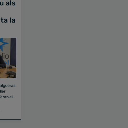
u als
ta la
Falgueras,
aran el
a