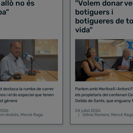
 allò no és
"Volem donar ve
ba"
botiguers i
botigueres de to
vida"
nt destaca la rumba de carrer
Parlem amb Meritxell i Antoni 
nos i el do especial que tenen
els propietaris del centenari Celler
st gènere
Gelida de Sants, que enguany f
pregó de la Mercè
 2026
24 juliol 2026
lem Andrés
,
Mercè Raga
Glòria Romero
,
Mercè Rag