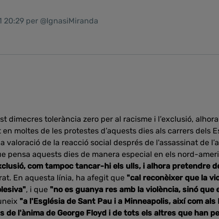
1 20:29 per @IgnasiMiranda
 dimecres tolerància zero per al racisme i l’exclusió, alho
 en moltes de les protestes d’aquests dies als carrers dels Es
a valoració de la reacció social després de l'assassinat de l
e pensa aquests dies de manera especial en els nord-amer
clusió, com tampoc tancar-hi els ulls, i alhora pretendre de
rat. En aquesta línia, ha afegit que
"cal reconèixer que la vi
lesiva"
, i que
"no es guanya res amb la violència, sinó que 
'uneix
"a l'Església de Sant Pau i a Minneapolis, així com als
s de l'ànima de George Floyd i de tots els altres que han pe