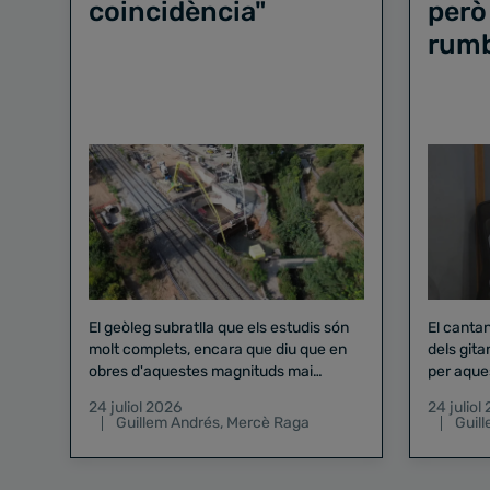
coincidència"
però
rum
El geòleg subratlla que els estudis són
El canta
molt complets, encara que diu que en
dels gita
obres d'aquestes magnituds mai
per aque
existeix el risc zero
24 juliol 2026
24 juliol
Guillem Andrés
,
Mercè Raga
Guil