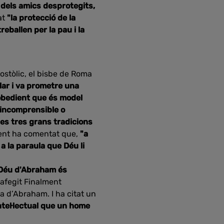
i dels amics desprotegits,
at
"la protecció de la
eballen per la pau i la
postòlic, el bisbe de Roma
ar i va prometre una
obedient que és model
t incomprensible o
es tres grans tradicions
ent ha comentat que,
"a
 a la paraula que Déu li
 Déu d'Abraham és
 afegit Finalment
a d’Abraham. I ha citat un
ntel·lectual que un home