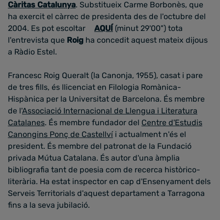
Càritas Catalunya
. Substitueix Carme Borbonès, que
ha exercit el càrrec de presidenta des de l'octubre del
2004. Es pot escoltar
AQUÍ
(minut 29'00") tota
l'entrevista que
Roig
ha concedit aquest mateix dijous
a Ràdio Estel.
Francesc Roig Queralt (la Canonja, 1955), casat i pare
de tres fills, és llicenciat en Filologia Romànica-
Hispànica per la Universitat de Barcelona. És membre
de l'
Associació Internacional de Llengua i Literatura
Catalanes
. És membre fundador del
Centre d'Estudis
Canongins Ponç de Castellví
i actualment n'és el
president. És membre del patronat de la Fundació
privada Mútua Catalana. És autor d'una àmplia
bibliografia tant de poesia com de recerca històrico-
literària. Ha estat inspector en cap d'Ensenyament dels
Serveis Territorials d'aquest departament a Tarragona
fins a la seva jubilació.