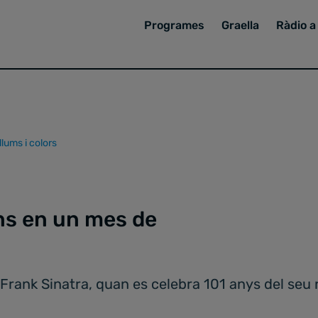
Programes
Graella
Ràdio a 
lums i colors
ns en un mes de
ank Sinatra, quan es celebra 101 anys del seu n