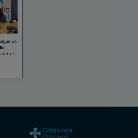
Falgueras,
aran el
a