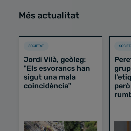
Més actualitat
SOCIETAT
SOCIET
Jordi Vilà, geòleg:
Pere
"Els esvorancs han
grup
sigut una mala
l'et
coincidència"
però
rum