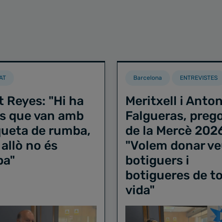
AT
Barcelona
ENTREVISTES
t Reyes: "Hi ha
Meritxell i Anton
s que van amb
Falgueras, preg
iqueta de rumba,
de la Mercè 202
 allò no és
"Volem donar ve
ba"
botiguers i
botigueres de to
vida"