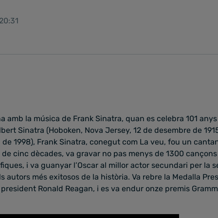
 20:31
amb la música de Frank Sinatra, quan es celebra 101 anys
lbert Sinatra (Hoboken, Nova Jersey, 12 de desembre de 1915
g de 1998), Frank Sinatra, conegut com La veu, fou un cantan
rg de cinc dècades, va gravar no pas menys de 1300 cançons
ques, i va guanyar l’Oscar al millor actor secundari per la 
els autors més exitosos de la història. Va rebre la Medalla Pre
 president Ronald Reagan, i es va endur onze premis Grammy,