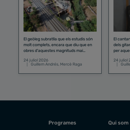
El geòleg subratlla que els estudis són
El canta
molt complets, encara que diu que en
dels gita
obres d'aquestes magnituds mai
per aque
existeix el risc zero
24 juliol 2026
24 juliol
Guillem Andrés
,
Mercè Raga
Guil
Programes
Qui som