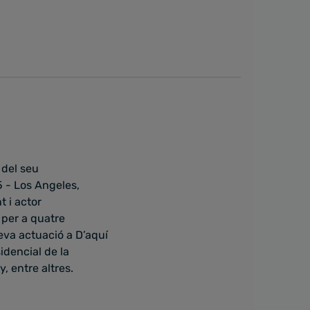
 del seu
 - Los Angeles,
t i actor
 per a quatre
seva actuació a D’aquí
sidencial de la
 entre altres.