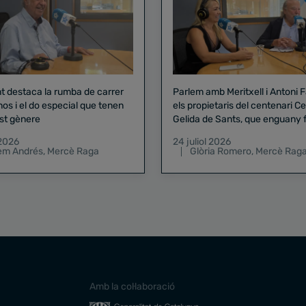
nt destaca la rumba de carrer
Parlem amb Meritxell i Antoni 
nos i el do especial que tenen
els propietaris del centenari Celler
st gènere
Gelida de Sants, que enguany f
pregó de la Mercè
 2026
24 juliol 2026
lem Andrés
,
Mercè Raga
Glòria Romero
,
Mercè Rag
Amb la col·laboració