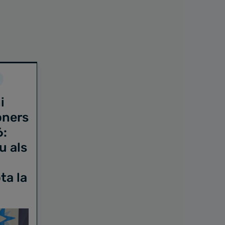
i
oners
6:
u als
ta la