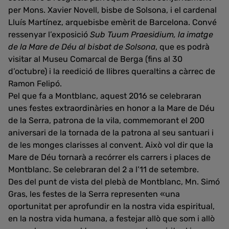
per Mons. Xavier Novell, bisbe de Solsona, i el cardenal
Lluís Martínez, arquebisbe emèrit de Barcelona. Convé
ressenyar l’exposició
Sub Tuum Praesidium, la imatge
de la Mare de Déu al bisbat de Solsona
, que es podrà
visitar al Museu Comarcal de Berga (fins al 30
d’octubre) i la reedició de llibres queraltins a càrrec de
Ramon Felipó.
Pel que fa a Montblanc, aquest 2016 se celebraran
unes festes extraordinàries en honor a la Mare de Déu
de la Serra, patrona de la vila, commemorant el 200
aniversari de la tornada de la patrona al seu santuari i
de les monges clarisses al convent. Això vol dir que la
Mare de Déu tornarà a recórrer els carrers i places de
Montblanc. Se celebraran del 2 a l’11 de setembre.
Des del punt de vista del plebà de Montblanc, Mn. Simó
Gras, les festes de la Serra representen «una
oportunitat per aprofundir en la nostra vida espiritual,
en la nostra vida humana, a festejar allò que som i allò