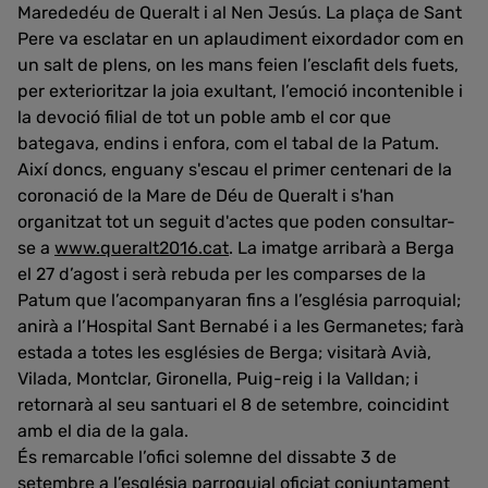
Marededéu de Queralt i al Nen Jesús. La plaça de Sant
Pere va esclatar en un aplaudiment eixordador com en
un salt de plens, on les mans feien l’esclafit dels fuets,
per exterioritzar la joia exultant, l’emoció incontenible i
la devoció filial de tot un poble amb el cor que
bategava, endins i enfora, com el tabal de la Patum.
Així doncs, enguany s'escau el primer centenari de la
coronació de la Mare de Déu de Queralt i s'han
organitzat tot un seguit d'actes que poden consultar-
se a
www.queralt2016.cat
. La imatge arribarà a Berga
el 27 d’agost i serà rebuda per les comparses de la
Patum que l’acompanyaran fins a l’església parroquial;
anirà a l’Hospital Sant Bernabé i a les Germanetes; farà
estada a totes les esglésies de Berga; visitarà Avià,
Vilada, Montclar, Gironella, Puig-reig i la Valldan; i
retornarà al seu santuari el 8 de setembre, coincidint
amb el dia de la gala.
És remarcable l’ofici solemne del dissabte 3 de
setembre a l’església parroquial oficiat conjuntament