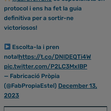
protocol i ens ha fet la guia
definitiva per a sortir-ne
victoriosos!
Escolta-la i pren
nota!
https://t.co/DNIDEQTi4W
pic.twitter.com/P2LC3MxIBP
— Fabricació Pròpia
(@FabPropiaEstel)
December 13,
2023