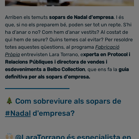
Arriben els temuts
sopars de Nadal d'empresa
. I és
que, si no els preparem bé, poden ser tot un repte. S'hi
ha d'anar o no? Com hem d'anar vestits? Al costat de
qui hem de seure? Quins temes cal evitar? Per resoldre
totes aquestes qüestions, al programa
Fabricació
Pròpia
entrevisten Lara Torrano, e
xperta en Protocol i
Relacions Públiques i directora de vendes i
esdeveniments a Belbo Collection
, que ens fa la
guia
definitiva per als sopars d'empresa.
Com sobreviure als sopars de
#Nadal
d'empresa?
@LaraTorrano
és especialista en