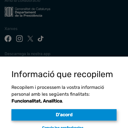
Amb la col·laboració
Xarxes
Descarrega la nostra app
Informació que recopilem
Recopilem i processem la vostra informació
personal amb les següents finalitats:
Funcionalitat, Analítica
.
D'acord
Avís legal
Canvia les preferències…