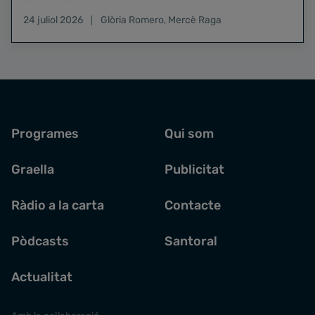
24 juliol 2026
Glòria Romero
,
Mercè Raga
Programes
Qui som
Graella
Publicitat
Ràdio a la carta
Contacte
Pòdcasts
Santoral
Actualitat