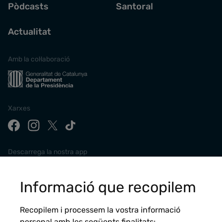
Pòdcasts
Santoral
Actualitat
Amb la col·laboració
Xarxes
Descarrega la nostra app
Informació que recopilem
Recopilem i processem la vostra informació
personal amb les següents finalitats: