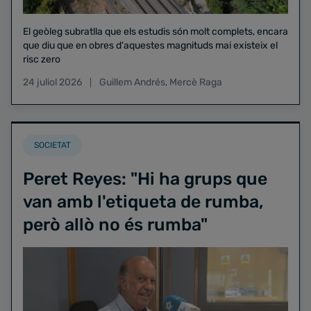
El geòleg subratlla que els estudis són molt complets, encara
que diu que en obres d'aquestes magnituds mai existeix el
risc zero
24 juliol 2026
Guillem Andrés
,
Mercè Raga
SOCIETAT
Peret Reyes: "Hi ha grups que
van amb l'etiqueta de rumba,
però allò no és rumba"