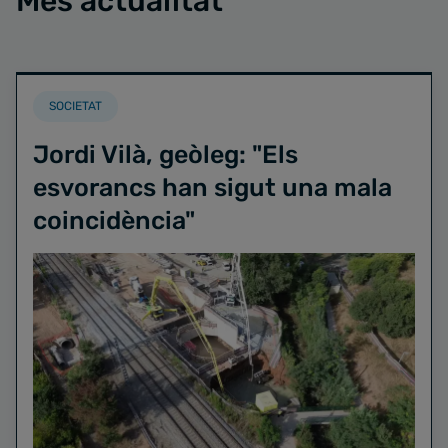
Més actualitat
SOCIETAT
Jordi Vilà, geòleg: "Els
esvorancs han sigut una mala
coincidència"