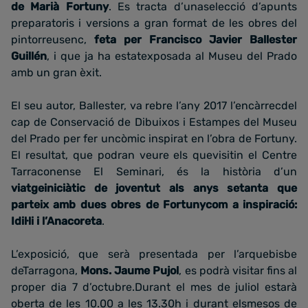
de Marià Fortuny
. Es tracta d’unaselecció d’apunts
preparatoris i versions a gran format de les obres del
pintorreusenc,
feta per Francisco Javier Ballester
Guillén
, i que ja ha estatexposada al Museu del Prado
amb un gran èxit.
El seu autor, Ballester, va rebre l’any 2017 l’encàrrecdel
cap de Conservació de Dibuixos i Estampes del Museu
del Prado per fer uncòmic inspirat en l’obra de Fortuny.
El resultat, que podran veure els quevisitin el Centre
Tarraconense El Seminari, és la història d’un
viatgeiniciàtic de joventut als anys setanta que
parteix amb dues obres de Fortunycom a inspiració:
Idil·li i l’Anacoreta
.
L’exposició, que serà presentada per l’arquebisbe
deTarragona,
Mons. Jaume Pujol
, es podrà visitar fins al
proper dia 7 d’octubre.Durant el mes de juliol estarà
oberta de les 10.00 a les 13.30h i durant elsmesos de