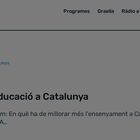
Programes
Graella
Ràdio a 
lunya
educació a Catalunya
tem: En què ha de millorar més l’ensenyament a C
SA…