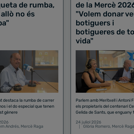
iqueta de rumba,
de la Mercè 202
 allò no és
"Volem donar ve
ba"
botiguers i
botigueres de to
vida"
nt destaca la rumba de carrer
Parlem amb Meritxell i Antoni 
nos i el do especial que tenen
els propietaris del centenari Celler
st gènere
Gelida de Sants, que enguany f
pregó de la Mercè
 2026
24 juliol 2026
lem Andrés
,
Mercè Raga
Glòria Romero
,
Mercè Rag