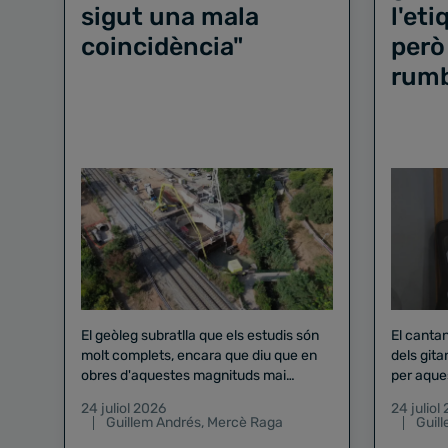
sigut una mala
l'et
coincidència"
però
rum
El geòleg subratlla que els estudis són
El canta
molt complets, encara que diu que en
dels gita
obres d'aquestes magnituds mai
per aque
existeix el risc zero
24 juliol 2026
24 juliol
Guillem Andrés
,
Mercè Raga
Guil