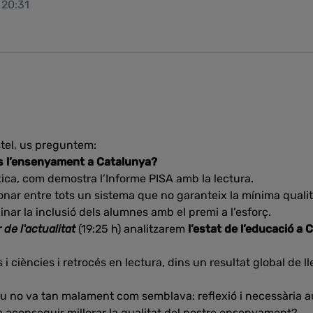
 20:31
stel, us preguntem:
és l’ensenyament a Catalunya?
ica, com demostra l’Informe PISA amb la lectura.
ionar entre tots un sistema que no garanteix la mínima qualit
nar la inclusió dels alumnes amb el premi a l’esforç.
 de l'actualitat
(19:25 h) analitzarem
l’estat de l’educació a 
i ciències i retrocés en lectura, dins un resultat global de l
iu no va tan malament com semblava: reflexió i necessària au
aconseguir millorar la qualitat del nostre ensenyament?