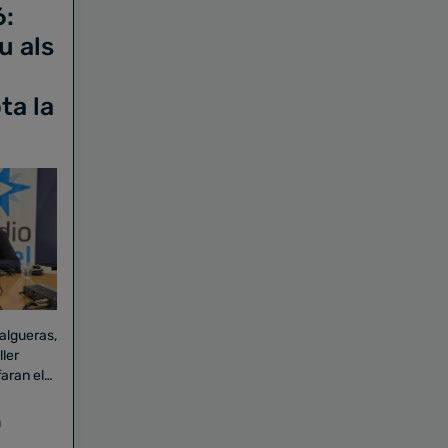
6:
u als
ta la
Falgueras,
aran el
a