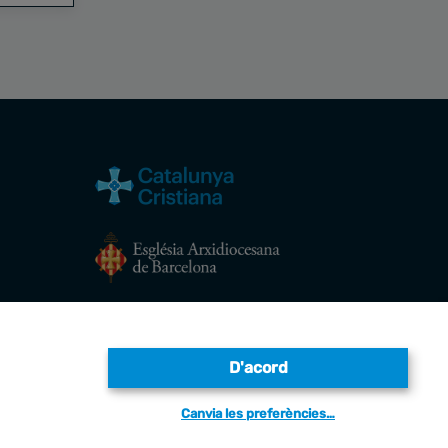
Avís legal
D'acord
Canvia les preferències…