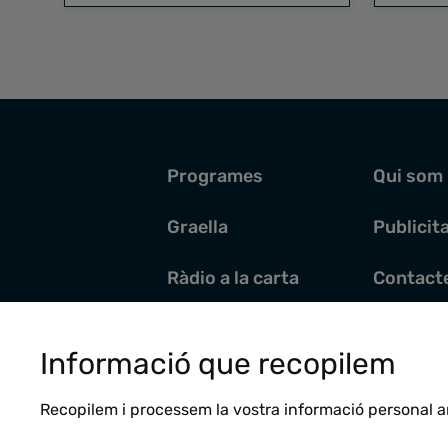
Programes
Qui som
Graella
Publicit
Ràdio a la carta
Contact
Pòdcasts
Santoral
Informació que recopilem
Actualitat
Recopilem i processem la vostra informació personal a