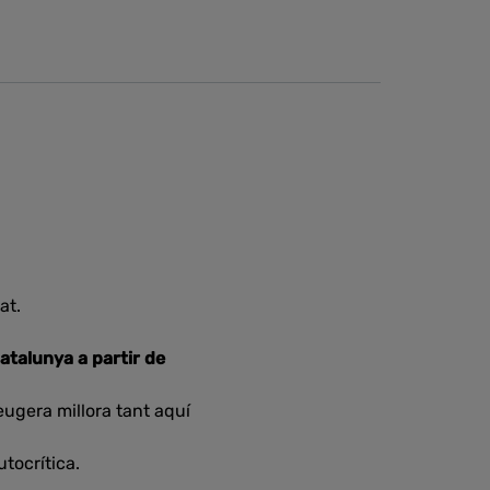
at.
Catalunya a partir de
leugera millora tant aquí
tocrítica.