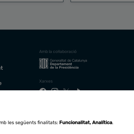
Amb la col·laboració
at
Xarxes
e
Descarrega la nostra app
mb les següents finalitats:
Funcionalitat, Analítica
.