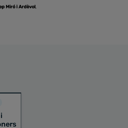
p Miró i Ardèvol
,
i
oners