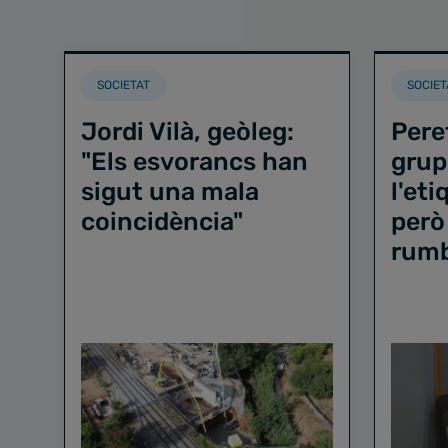
SOCIETAT
SOCIET
Jordi Vilà, geòleg:
Pere
"Els esvorancs han
grup
sigut una mala
l'et
coincidència"
però
rum