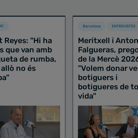
AT
Barcelona
ENTREVISTES
t Reyes: "Hi ha
Meritxell i Anton
s que van amb
Falgueras, preg
iqueta de rumba,
de la Mercè 202
 allò no és
"Volem donar ve
ba"
botiguers i
botigueres de to
vida"