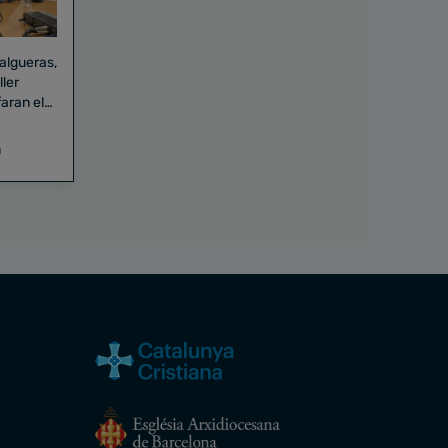
Falgueras,
aran el
a