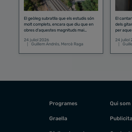
El geòleg subratlla que els estudis són
El canta
molt complets, encara que diu que en
dels gita
obres d'aquestes magnituds mai
per aque
existeix el risc zero
24 juliol 2026
24 juliol
Guillem Andrés
,
Mercè Raga
Guil
Programes
Qui som
Graella
Publicit