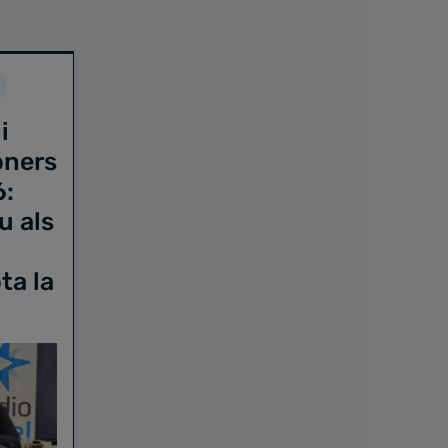
i
oners
6:
u als
ta la