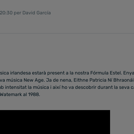
 20:30 per David García
ica irlandesa estarà present a la nostra Fórmula Estel. Enya
va música New Age. Ja de nena, Eithne Patricia Ní Bhraonáin
b intensitat la música i així ho va descobrir durant la seva ca
 Watemark al 1988.