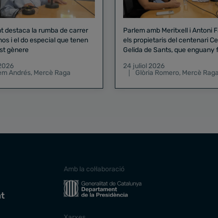
nt destaca la rumba de carrer
Parlem amb Meritxell i Antoni 
nos i el do especial que tenen
els propietaris del centenari Celler
st gènere
Gelida de Sants, que enguany f
pregó de la Mercè
 2026
24 juliol 2026
lem Andrés
,
Mercè Raga
Glòria Romero
,
Mercè Rag
Amb la col·laboració
at
Xarxes