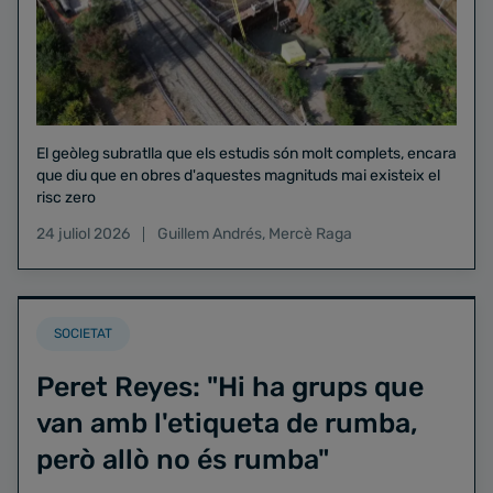
El geòleg subratlla que els estudis són molt complets, encara
que diu que en obres d'aquestes magnituds mai existeix el
risc zero
24 juliol 2026
Guillem Andrés
,
Mercè Raga
SOCIETAT
Peret Reyes: "Hi ha grups que
van amb l'etiqueta de rumba,
però allò no és rumba"