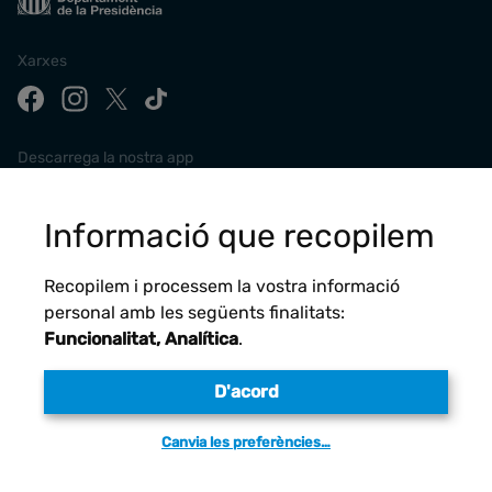
Xarxes
Descarrega la nostra app
Informació que recopilem
Recopilem i processem la vostra informació
personal amb les següents finalitats:
Funcionalitat, Analítica
.
D'acord
Avís legal
Canvia les preferències…