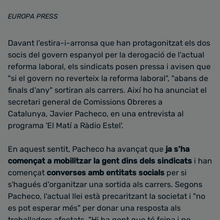
EUROPA PRESS
Davant l'estira-i-arronsa que han protagonitzat els dos
socis del govern espanyol per la derogació de l'actual
reforma laboral, els sindicats posen pressa i avisen que
"si el govern no reverteix la reforma laboral", "abans de
finals d'any" sortiran als carrers. Així ho ha anunciat el
secretari general de Comissions Obreres a
Catalunya, Javier Pacheco, en una entrevista al
programa 'El Matí a Ràdio Estel'.
En aquest sentit, Pacheco ha avançat que
ja s'ha
començat a mobilitzar la gent dins dels sindicats
i han
començat
converses amb entitats socials
per si
s'hagués d'organitzar una sortida als carrers. Segons
Pacheco, l'actual llei està precaritzant la societat i "no
es pot esperar més" per donar una resposta als
treballadors afectats. "Hi ha gent que té feina i no