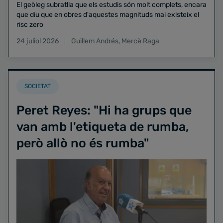
El geòleg subratlla que els estudis són molt complets, encara
que diu que en obres d'aquestes magnituds mai existeix el
risc zero
24 juliol 2026
Guillem Andrés
,
Mercè Raga
SOCIETAT
Peret Reyes: "Hi ha grups que
van amb l'etiqueta de rumba,
però allò no és rumba"