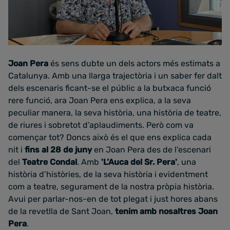
Joan Pera
és sens dubte un dels actors més estimats a
Catalunya. Amb una llarga trajectòria i un saber fer dalt
dels escenaris ficant-se el públic a la butxaca funció
rere funció, ara Joan Pera ens explica, a la seva
peculiar manera, la seva història, una història de teatre,
de riures i sobretot d’aplaudiments. Però com va
començar tot? Doncs això és el que ens explica cada
nit i
fins al 28 de juny
en Joan Pera des de l’escenari
del
Teatre Condal
. Amb
'L’Auca del Sr. Pera'
, una
història d’històries, de la seva història i evidentment
com a teatre, segurament de la nostra pròpia història.
Avui per parlar-nos-en de tot plegat i just hores abans
de la revetlla de Sant Joan,
tenim amb nosaltres Joan
Pera
.