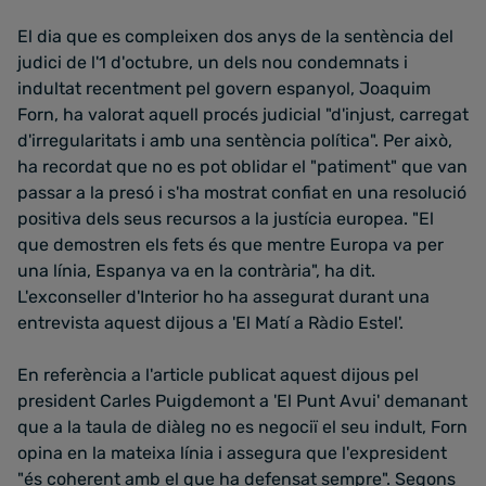
El dia que es compleixen dos anys de la sentència del
judici de l'1 d'octubre, un dels nou condemnats i
indultat recentment pel govern espanyol, Joaquim
Forn, ha valorat aquell procés judicial "d'injust, carregat
d'irregularitats i amb una sentència política". Per això,
ha recordat que no es pot oblidar el "patiment" que van
passar a la presó i s'ha mostrat confiat en una resolució
positiva dels seus recursos a la justícia europea. "El
que demostren els fets és que mentre Europa va per
una línia, Espanya va en la contrària", ha dit.
L'exconseller d'Interior ho ha assegurat durant una
entrevista aquest dijous a 'El Matí a Ràdio Estel'.
En referència a l'article publicat aquest dijous pel
president Carles Puigdemont a 'El Punt Avui' demanant
que a la taula de diàleg no es negociï el seu indult, Forn
opina en la mateixa línia i assegura que l'expresident
"és coherent amb el que ha defensat sempre". Segons