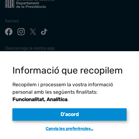
Xarxes
Descarrega la nostra app
Informació que recopilem
Recopilem i processem la vostra informació
personal amb les següents finalitats:
Funcionalitat, Analítica
.
D'acord
Avís legal
Canvia les preferències…