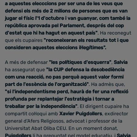
a aquestes elecccions per ser una de les veus que
defensi els més de 2 milions de persones que es van
jugar el físic l'1 d'octubre i van guanyar, com també la
república aprovada pel Parlament, després del cop
d'estat que hi ha hagut en aquest país"
. Ha reconegut
que els cupaires
"reconeixeran els resultats tot i que
consideren aquestes eleccions il·legítimes".
A més de defensar
"les polítiques d'esquerra"
,
Salvia
ha assegurat que
"la CUP defensa la desobediència
com una reacció, no pas perquè aquest valor formi
part de l'essència de l'organització"
. Ha admès que,
"si l'independentisme perd, haurà de fer una reflexió
profunda per replantejar l'estratègia i tornar a
treballar per la independència"
. El dirigent cupaire ha
compartit col·loqui amb
Xavier Puigdollers
, exdirector
general d'Afers Religiosos, advocat i professor de la
Universitat Abat Oliba CEU. En un moment donat,
Puigdollers
li ha preguntat pel model educatiu, i
Salvia