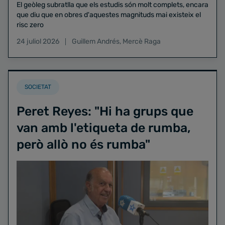
El geòleg subratlla que els estudis són molt complets, encara
que diu que en obres d'aquestes magnituds mai existeix el
risc zero
24 juliol 2026
Guillem Andrés
,
Mercè Raga
SOCIETAT
Peret Reyes: "Hi ha grups que
van amb l'etiqueta de rumba,
però allò no és rumba"