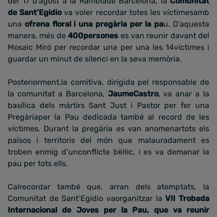
del 17 d’agost a la Ramblade Barcelona, la
Comunitat
de Sant’Egidio
va voler recordar totes les víctimesamb
una
ofrena floral i una pregària per la pa
u. D’aquesta
manera, més de
400persones
es van reunir davant del
Mosaic Miró per recordar una per una les 14víctimes i
guardar un minut de silenci en la seva memòria.
Posteriorment,la comitiva, dirigida pel responsable de
la comunitat a Barcelona,
JaumeCastro
, va anar a la
basílica dels màrtirs Sant Just i Pastor per fer una
Pregàriaper la Pau dedicada també al record de les
víctimes. Durant la pregària es van anomenartots els
països i territoris del món que malauradament es
troben enmig d’unconflicte bèl·lic, i es va demanar la
pau per tots ells.
Calrecordar també que, arran dels atemptats, la
Comunitat de Sant’Egidio vaorganitzar la
VII Trobada
Internacional de Joves per la Pau, que va reunir