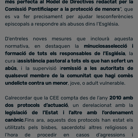
més perfecta al Model de Directives redactat per la
Comissió Pontificiaper a la protecció de menors
”, que
es va fer precisament per ajudar lesconferències
episcopals a respondre als abusos dins l’Església.
D’entreles noves mesures que inclourà aquesta
normativa, en destaquen la
minuciosaselecció i
formació de tots els responsables de l’Església
, la
cura i
assistència pastoral a tots els que han sofert un
abús
, i la supervisió i
remissió a les autoritats de
qualsevol membre de la comunitat que hagi comès
undelicte contra un menor
, jove, o adult vulnerable.
Calrecordar que la CEE compta des de l’any
2010 amb
dos protocols d’actuació
, un derelacionat amb la
legislació de l’Estat i l’altre amb l’ordenament
canònic
.Fins ara, aquests dos protocols han estat els
utilitzats pels bisbes, sacerdotsi altres religiosos a
l’hora de procedir en casos d’agressions i