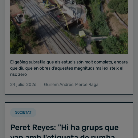
El geòleg subratlla que els estudis són molt complets, encara
que diu que en obres d'aquestes magnituds mai existeix el
risc zero
24 juliol 2026
Guillem Andrés
,
Mercè Raga
SOCIETAT
Peret Reyes: "Hi ha grups que
van amb l'etiqueta de rumba,