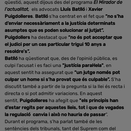
qüestió, aquest dijous des del programa
El Mirador de
l’actualitat,
els advocats
Lluís Batlló
i
Xavier
Puigdolleres
.
Batlló
s’ha centrat en el fet que
“no s’ha
d’enviar necessàriament a la justícia determinats
asumptes que es poden solucionar al jutjat”.
Puigdollers
ha destacat que
“no és pot acceptar que
el judici per un cas particular trigui 10 anys a
resoldre's”.
Batlló
ha qüestionat que, des de l'opinió pública,
es
culpi l'acusat i es faci una
"justícia paral·lela"
, en
aquest sentit ha assegurat que
“un jutge només pot
culpar un home si s’ha provat que és culpable”.
S’ha
discutit també a partir de la pregunta si la llei és recta i
directa o si pot admitir variacions. En aquest
sentit,
Puigdolleres
ha afegit que
"els principis han
d’estar regits per aquestes lleis, tot i que de vegades
la regulació canvia i això no hauria de passar
”.
Durant el programa, s’ha parlat també de les
sentències dels tribunals, tant del Suprem com del