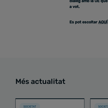
diàleg amb la UE que 
a vot.
Es pot escoltar
AQUÍ
Més actualitat
SOCIETAT
SOCIET