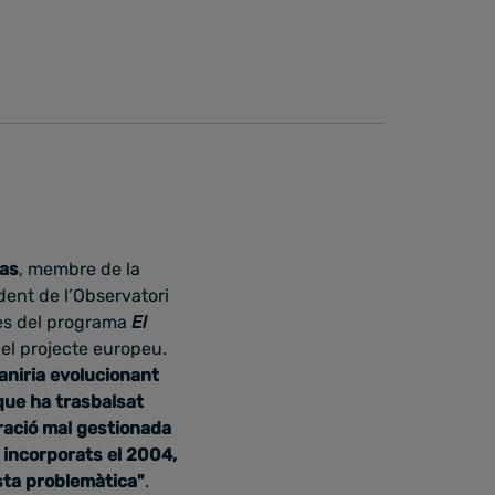
ras
, membre de la
ident de l’Observatori
 des del programa
El
 el projecte europeu.
aniria evolucionant
 que ha trasbalsat
ració mal gestionada
 incorporats el 2004,
sta problemàtica"
.