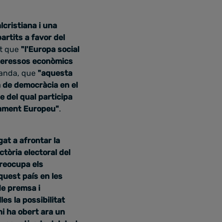
lcristiana i una
rtits a favor del
it que
"l'Europa social
interessos econòmics
banda, que
"aquesta
 de democràcia en el
e del qual participa
rlament Europeu"
.
gat a afrontar la
ctòria electoral del
reocupa els
aquest país en les
de premsa i
es la possibilitat
hi ha obert ara un