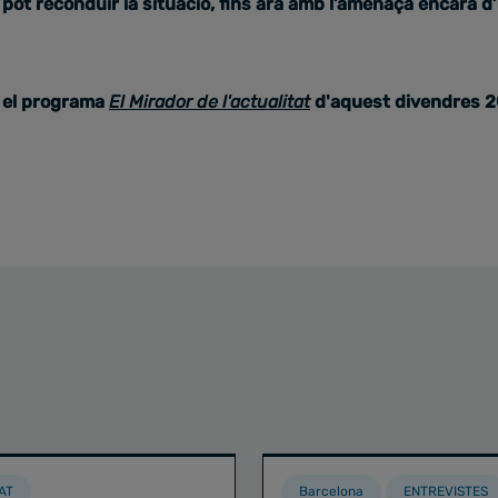
pot reconduir la situació, fins ara amb l’amenaça encara d’
el programa
El Mirador de l'actualitat
d'aquest divendres 20
AT
Barcelona
ENTREVISTES