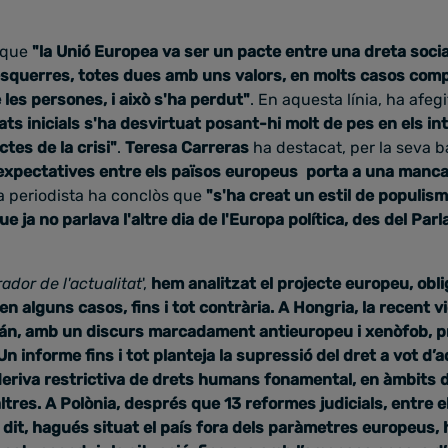
 que
"la Unió Europea va ser un pacte entre una dreta socia
squerres, totes dues amb uns valors, en molts casos compa
es persones, i això s'ha perdut"
. En aquesta línia, ha afeg
tats inicials s'ha desvirtuat posant-hi molt de pes en els 
ctes de la crisi"
.
Teresa Carreras
ha destacat, per la seva 
'expectatives entre els països europeus porta a una manca
La periodista ha conclòs que
"s'ha creat un estil de populism
 ja no parlava l'altre dia de l'Europa política, des del Pa
rador de l'actualitat
',
hem analitzat el projecte europeu, obli
en alguns casos, fins i tot contrària. A Hongria, la recent vi
bán, amb un discurs marcadament antieuropeu i xenòfob, p
Un informe fins i tot planteja la supressió del dret a vot d’
deriva restrictiva de drets humans fonamental, en àmbits 
ltres. A Polònia, després que 13 reformes judicials, entre ell
dit, hagués situat el país fora dels paràmetres europeus, 