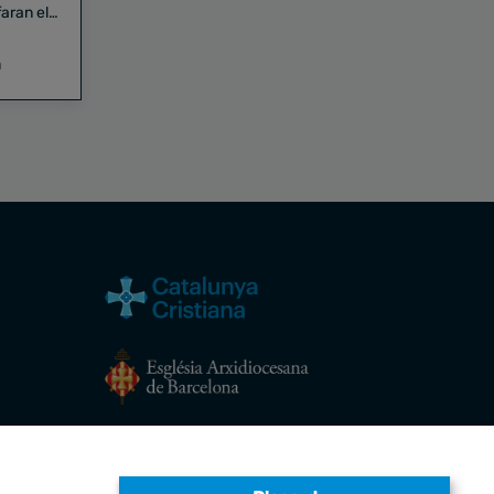
aran el
a
Avís legal