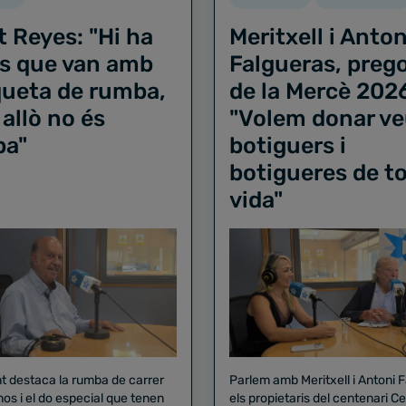
t Reyes: "Hi ha
Meritxell i Anton
s que van amb
Falgueras, preg
iqueta de rumba,
de la Mercè 202
 allò no és
"Volem donar ve
ba"
botiguers i
botigueres de to
vida"
nt destaca la rumba de carrer
Parlem amb Meritxell i Antoni 
nos i el do especial que tenen
els propietaris del centenari Celler