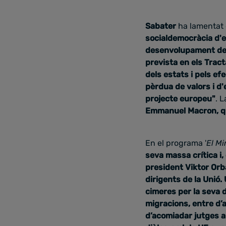
Sabater
ha lamentat
socialdemocràcia d'e
desenvolupament de l
prevista en els Trac
dels estats i pels efe
pèrdua de valors i d
projecte europeu"
. 
Emmanuel Macron, que
En el programa '
El Mi
seva massa crítica i, 
president Viktor Or
dirigents de la Unió. 
cimeres per la seva 
migracions, entre d’a
d’acomiadar jutges a 