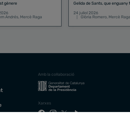
st gènere
Gelida de Sants, que enguany f
pregó de la Mercè
 2026
24 juliol 2026
lem Andrés
,
Mercè Raga
Glòria Romero
,
Mercè Rag
Amb la col·laboració
at
Xarxes
e
Descarrega la nostra app