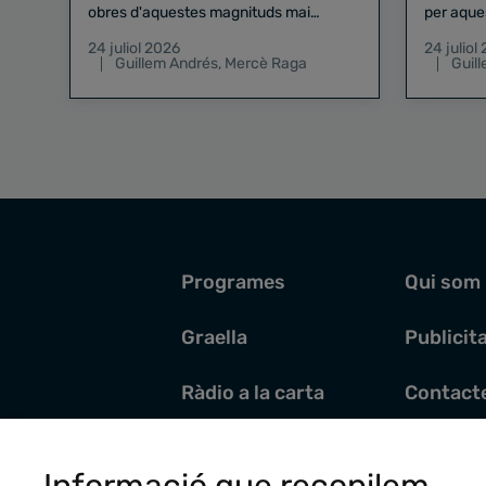
obres d'aquestes magnituds mai
per aque
existeix el risc zero
24 juliol 2026
24 juliol
Guillem Andrés
,
Mercè Raga
Guil
Programes
Qui som
Graella
Publicit
Ràdio a la carta
Contact
Pòdcasts
Santoral
Informació que recopilem