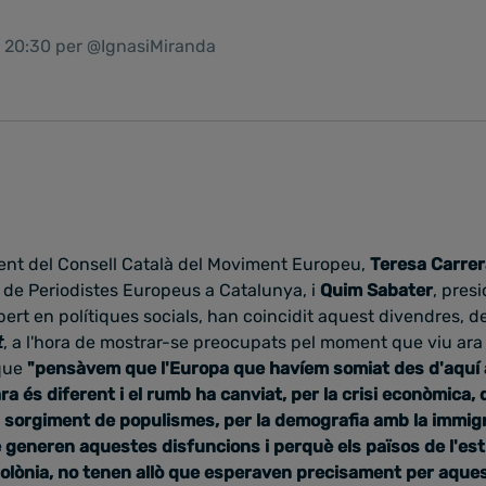
1 20:30 per @IgnasiMiranda
dent del Consell Català del Moviment Europeu,
Teresa Carre
 de Periodistes Europeus a Catalunya, i
Quim Sabater
, pres
xpert en polítiques socials, han coincidit aquest divendres,
t
, a l'hora de mostrar-se preocupats pel moment que viu ara
que
"pensàvem que l'Europa que havíem somiat des d'aquí 
a és diferent i el rumb ha canviat, per la crisi econòmica,
 sorgiment de populismes, per la demografia amb la immig
e generen aquestes disfuncions i perquè els països de l'est
 Polònia, no tenen allò que esperaven precisament per aque