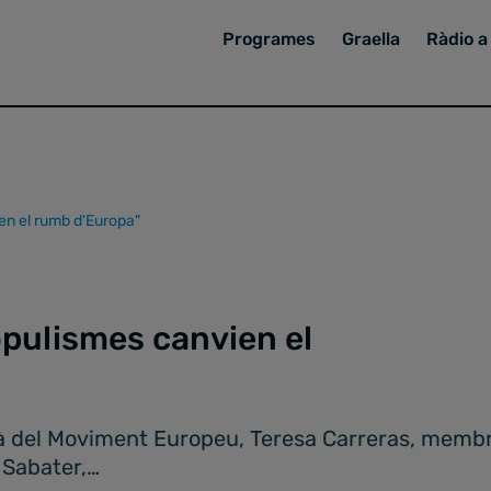
Programes
Graella
Ràdio a 
ien el rumb d'Europa"
populismes canvien el
alà del Moviment Europeu, Teresa Carreras, membr
 Sabater,…