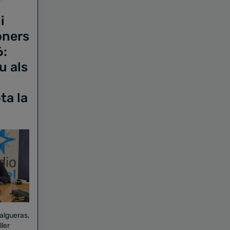
i
oners
6:
u als
ta la
Falgueras,