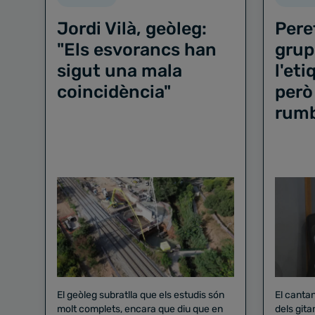
Jordi Vilà, geòleg:
Pere
"Els esvorancs han
grup
sigut una mala
l'et
coincidència"
però
rum
El geòleg subratlla que els estudis són
El canta
molt complets, encara que diu que en
dels gita