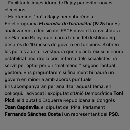
- Facilitar la investidura de Rajoy per evitar noves
eleccions.
- Mantenir el “no” a Rajoy per coherència.
En el programa
El mirador de l'actualitat
(19.25 hores),
analitzarem la decisió del PSOE davant la investidura
de Mariano Rajoy, que marca l'inici del desbloqueig
després de 10 mesos de govern en funcions. S’obren
les portes a una investidura que no aclareix si hi haurà
estabilitat, mentre la crisi interna dels socialistes ha
servit per optar per un “mal menor”, segons l’actual
gestora. Ens preguntarem si finalment hi haurà un
govern en minoria amb acords puntuals.
Ens acompanyaran per analitzar aquest tema, en
col·loqui, l'advocat i exdiputat d'Unió Democràtica
Toni
Picó
, el diputat d'Esquerra Republicana al Congrés
Joan Capdevila
, el diputat del PP al Parlament
Fernando Sánchez Costa
i un representant del
PSC.