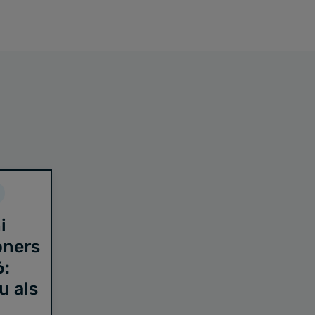
i
oners
6:
u als