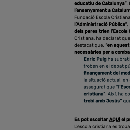
educatiu de Catalunya”
.
l’ensenyament a Cataluny
Fundació Escola Cristian
l’Administració Pública”
,
dels pares trien l’Escola 
Cristiana, ha declarat qu
destacat que,
“en aquest
necessàries per a comba
Enric Puig
ha subratl
troben en el debat pú
finançament del model
la situació actual, en
assegurat que
“l’Esc
cristiana”
. Així, ha 
trobi amb Jesús”
qua
Es pot escoltar
AQUÍ
el 
L’escola cristiana es tro