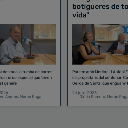
botigueres de to
vida"
nt destaca la rumba de carrer
Parlem amb Meritxell i Antoni 
nos i el do especial que tenen
els propietaris del centenari Celler
st gènere
Gelida de Sants, que enguany f
pregó de la Mercè
 2026
24 juliol 2026
lem Andrés
,
Mercè Raga
Glòria Romero
,
Mercè Rag