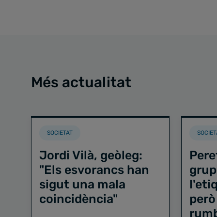
Més actualitat
SOCIETAT
SOCIET
Jordi Vilà, geòleg:
Pere
"Els esvorancs han
grup
sigut una mala
l'et
coincidència"
però
rum