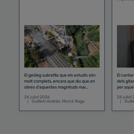
El geòleg subratlla que els estudis són
El canta
molt complets, encara que diu que en
dels gita
obres d'aquestes magnituds mai
per aque
existeix el risc zero
24 juliol 2026
24 juliol
Guillem Andrés
,
Mercè Raga
Guil