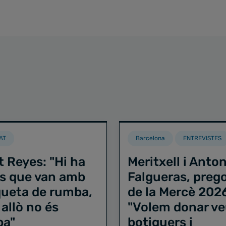
AT
Barcelona
ENTREVISTES
t Reyes: "Hi ha
Meritxell i Anton
s que van amb
Falgueras, preg
iqueta de rumba,
de la Mercè 202
 allò no és
"Volem donar ve
ba"
botiguers i