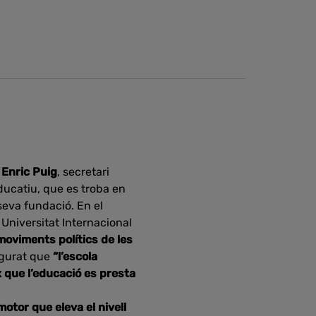
a
Enric Puig
, secretari
ucatiu, que es troba en
seva fundació. En el
a Universitat Internacional
moviments polítics de les
gurat que
“l’escola
 que l’educació es presta
otor que eleva el nivell