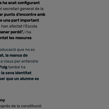
ia ha anat configurant
el secretari general de la
bar punts d’encontre amb
 que una part important
 han afectat l’Escola
emanar perdó”,
i ha
entat les mesures
’educació que no es
tat, la manca de
a claus per entendre
Puig
també ha
 la seva identitat
 ser que un alumne es
uny
sprés de la constitució