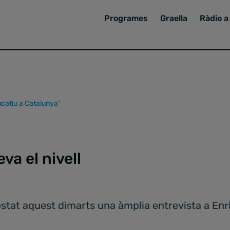
Programes
Graella
Ràdio a 
ducatiu a Catalunya”
va el nivell
estat aquest dimarts una àmplia entrevista a Enri