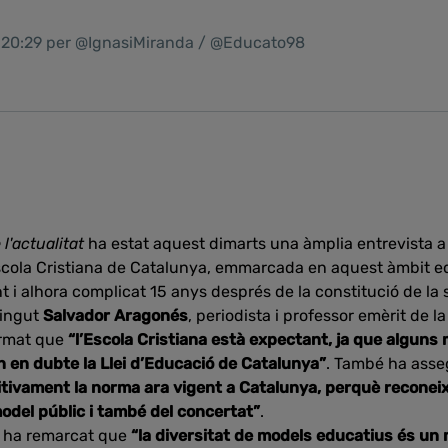
1 20:29 per @IgnasiMiranda / @Educato98
 l'actualitat
ha estat aquest dimarts una àmplia entrevista 
scola Cristiana de Catalunya, emmarcada en aquest àmbit ed
i alhora complicat 15 anys després de la constitució de la 
vingut
Salvador Aragonés
, periodista i professor emèrit de l
irmat que
“l’Escola Cristiana està expectant, ja que alguns 
en dubte la Llei d’Educació de Catalunya”
. També ha asse
sitivament la norma ara vigent a Catalunya, perquè reconeix
model públic i també del concertat”
.
g
ha remarcat que
“la diversitat de models educatius és un m