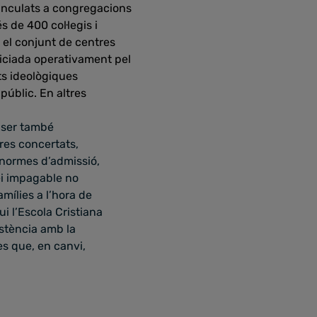
 vinculats a congregacions
s de 400 col·legis i
 el conjunt de centres
niciada operativament pel
ts ideològiques
públic. En altres
 ser també
res concertats,
 normes d’admissió,
vei impagable no
mílies a l’hora de
ui l’Escola Cristiana
xistència amb la
es que, en canvi,