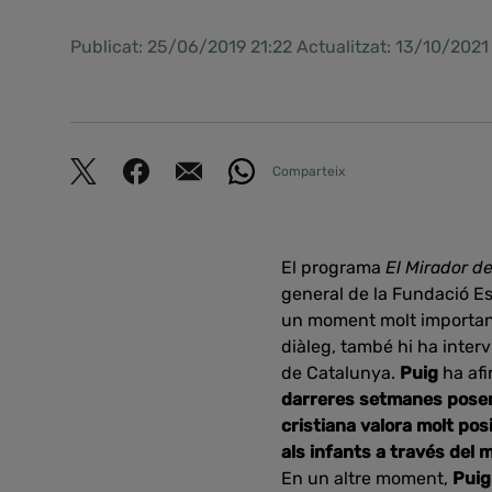
Publicat: 25/06/2019 21:22 Actualitzat: 13/10/202
Comparteix
El programa
El Mirador de
general de la Fundació E
un moment molt important 
diàleg, també hi ha inter
de Catalunya.
Puig
ha af
darreres setmanes posen 
cristiana valora molt po
als infants a través del 
En un altre moment,
Pui