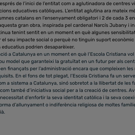
esprés de l’inici de l’entitat com a aglutinadora de centres
tucions educatives catòliques. L’entitat aglutina ara mateix mé
lumnes catalans en l’ensenyament obligatori i 2 de cada 3 en
’aquesta gran obra, inspirada pel cardenal Narcís Jubany i i
tinua tenint sentit en un moment en què algunes sensibilita
 el seu impacte social o perquè no tinguin suport econòmic 
s educatius podrien desaparèixer.
ació a Catalunya en un moment en què l’Escola Cristiana vol
 model que garanteixi la gratuïtat en un futur per als cent
en finançats per l’administració encara que compleixen les
requisits. En el fons de tot plegat, l’Escola Cristiana fa un ser
 a sistema a Catalunya, sinó sobretot a la llibertat de les fa
com també d’iniciativa social per a la creació de centres. Av
 necessitat d’enfortir la seva identitat catòlica i la seva coe
 forma d’allunyament o indiferència religiosa de moltes famíli
ià.