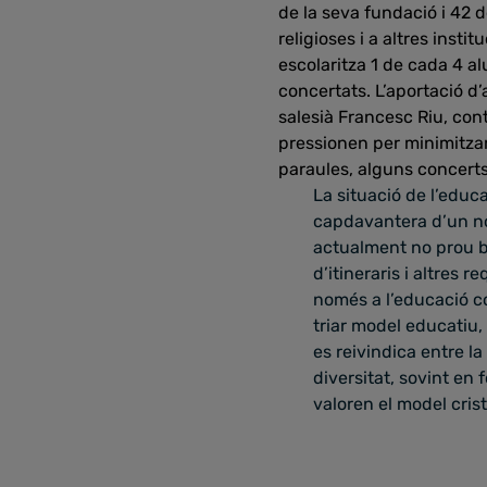
de la seva fundació i 42 d
religioses i a altres insti
escolaritza 1 de cada 4 a
concertats. L’aportació d
salesià Francesc Riu, con
pressionen per minimitzar
paraules, alguns concert
La situació de l’educ
capdavantera d’un nou
actualment no prou b
d’itineraris i altres 
només a l’educació com
triar model educatiu, 
es reivindica entre la
diversitat, sovint en
valoren el model crist