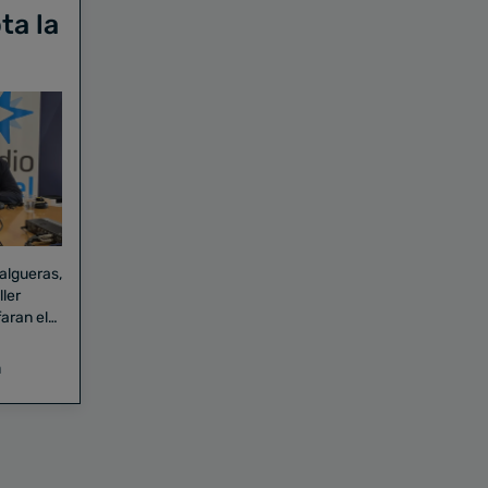
ta la
Falgueras,
aran el
a