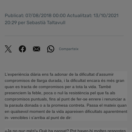
Publicat: 07/08/2018 00:00 Actualitzat: 13/10/2021
20:29 per Sebastià Taltavull
Comparteix
L’experiència diària ens fa adonar de la dificultat d’assumir
compromisos de llarga durada, i la dificultat encara és més gran
quan es tracta de compromisos per a tota la vida. També
presenciem la feble, poca o nul·la resistència pel que fa als
compromisos puntuals, fins al punt de fer-se enrere i renunciar a
la paraula donada o a la promesa contreta. Passa el mateix quan
en qualsevol moment de la vida apareixen dificultats aparentment
in- vencibles i s’arriba al punt de dir:
«Ja no puc més!» Què ha passat? Pot haver-hi moltes respostes,