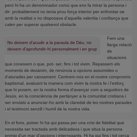
però hi ha un denominador comú que ens fa mirar la persona i
dir: probablement no tenia prou força interior per enfrontar-se
amb la realitat o no disposava d’aquella valentia i confiança que
calen per superar qualsevol obstacle.
Fem una
No deixem d’acudir a la paraula de Déu, no
llarga relació
deixem d’aprofundir-hi personalment i en grup
de
situacions
que coneixem o que, pot- ser, fins i tot vivim. Repassem els
moments de desànim, de renúncia a opcions assumides o
d’aturades per cansament. Centrem-nos en el nostre compromís
baptismal, avaluant la manera com vivim la nostra fe i l’esforç
que hi posem, en la nostra forma d’avançar com a seguidors de
Jesús, en la consciència de pertànyer a la comunitat cristiana i
ser enviats a anunciar-ho amb la claredat de les nostres paraules
i el testimoni senzill i humil de la nostra vida.
En el fons, potser hi ha qui passa per una crisi de fidelitat que
necessita ser tractada amb delicadesa i que situa la persona
enmig d’un mar d’opcions i interrogants. Hi ha qui fins i tot cerca