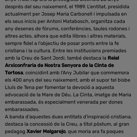
després del seu naixement, el 1989. L'entitat, presidida
actualment per Josep Maria Carbonell i impulsada en
els seus inicis per Antoni Matabosch, organitza cada
any desenes de fòrums, conferències, taules rodones i
altres actes, alhora que edita llibres i altres materials,
sempre fidel a l'objectiu de posar ponts entre la fe
cristiana i la cultura. Entre les institucions premiades
amb la Creu de Sant Jordi, també destaca la
Reial
Arxiconfraria de Nostra Senyora de la Cinta de
Tortosa
, coincidint amb l'Any Jubilar que commemora
els 400 anys del seu naixement, amb el supor tel bisbe
Lluís de Tena per fomentar la devoció a aquesta
advocació de la Mare de Déu. La Cinta, imatge de Maria
embarassada, és especialment venerada per dones
embarassades.
A banda d'aquestes dues entitats d'inspiració cristiana,
destaca la concessió de la Creu, a títol pòstum, al gran
pedagog
Xavier Melgarejo
, que moria ara fa poques