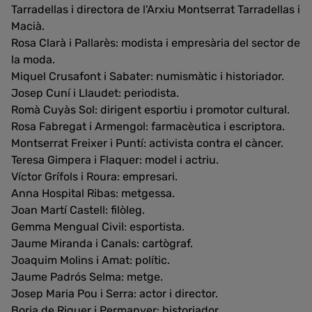
Tarradellas i directora de l'Arxiu Montserrat Tarradellas i
Macià.
Rosa Clarà i Pallarès: modista i empresària del sector de
la moda.
Miquel Crusafont i Sabater: numismàtic i historiador.
Josep Cuní i Llaudet: periodista.
Romà Cuyàs Sol: dirigent esportiu i promotor cultural.
Rosa Fabregat i Armengol: farmacèutica i escriptora.
Montserrat Freixer i Puntí: activista contra el càncer.
Teresa Gimpera i Flaquer: model i actriu.
Víctor Grífols i Roura: empresari.
Anna Hospital Ribas: metgessa.
Joan Martí Castell: filòleg.
Gemma Mengual Civil: esportista.
Jaume Miranda i Canals: cartògraf.
Joaquim Molins i Amat: polític.
Jaume Padrós Selma: metge.
Josep Maria Pou i Serra: actor i director.
Borja de Riquer i Permanyer: historiador.