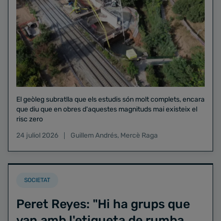
El geòleg subratlla que els estudis són molt complets, encara
que diu que en obres d'aquestes magnituds mai existeix el
risc zero
24 juliol 2026
Guillem Andrés
,
Mercè Raga
SOCIETAT
Peret Reyes: "Hi ha grups que
van amb l'etiqueta de rumba,