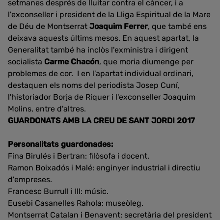
setmanes després de lluitar contra el càncer, i a
l'exconseller i president de la Lliga Espiritual de la Mare
de Déu de Montserrat
Joaquim Ferrer
, que també ens
deixava aquests últims mesos. En aquest apartat, la
Generalitat també ha inclòs l'exministra i dirigent
socialista
Carme Chacón
, que moria diumenge per
problemes de cor. I en l'apartat individual ordinari,
destaquen els noms del periodista Josep Cuní,
l'historiador Borja de Riquer i l'exconseller Joaquim
Molins, entre d'altres.
GUARDONATS AMB LA CREU DE SANT JORDI 2017
Personalitats guardonades:
Fina Birulés i Bertran: filòsofa i docent.
Ramon Boixadós i Malé: enginyer industrial i directiu
d'empreses.
Francesc Burrull i Ill: músic.
Eusebi Casanelles Rahola: museòleg.
Montserrat Catalan i Benavent: secretària del president