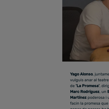
Yago Alonso
, junta
vulguis anar al teatr
de
'La Promesa'
, dir
Marc Rodríguez
, un
E
Martínez
poderosa i 
facin la promesa que 