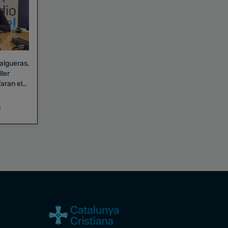
Falgueras,
aran el
a