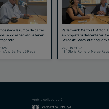
nt destaca la rumba de carrer
Parlem amb Meritxell i Antoni 
nos i el do especial que tenen
els propietaris del centenari Celler
st gènere
Gelida de Sants, que enguany f
pregó de la Mercè
 2026
24 juliol 2026
lem Andrés
,
Mercè Raga
Glòria Romero
,
Mercè Rag
Amb la col·laboració