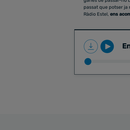
ganes de passar-ho bé
passat que potser ja 
Ràdio Estel,
ens acom
En