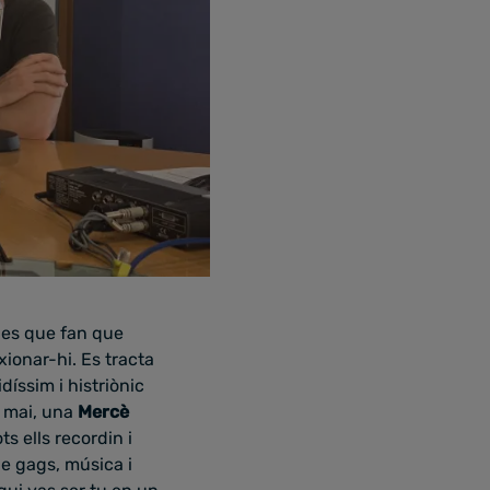
ies que fan que
ionar-hi. Es tracta
íssim i histriònic
 mai, una
Mercè
s ells recordin i
de gags, música i