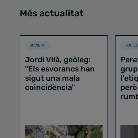
Més actualitat
SOCIETAT
SOCIET
Jordi Vilà, geòleg:
Pere
"Els esvorancs han
grup
sigut una mala
l'et
coincidència"
però
rum