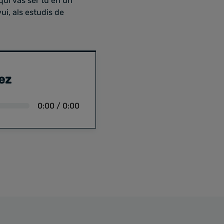
qui vas ser tu en un
avui, als estudis de
ez
0:00
/
0:00