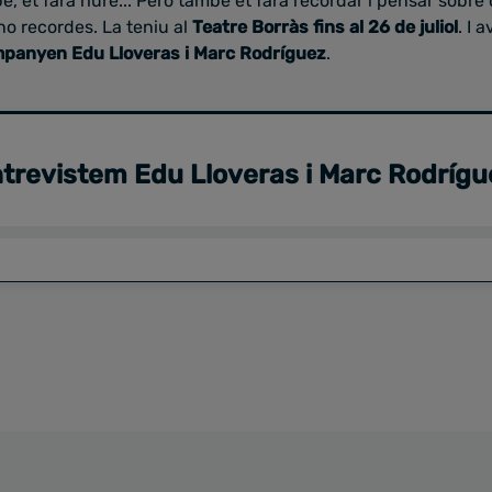
, et farà riure... Però també et farà recordar i pensar sobre 
no recordes. La teniu al
Teatre Borràs fins al 26 de juliol
. I 
panyen Edu Lloveras i Marc Rodríguez
.
trevistem Edu Lloveras i Marc Rodrígu