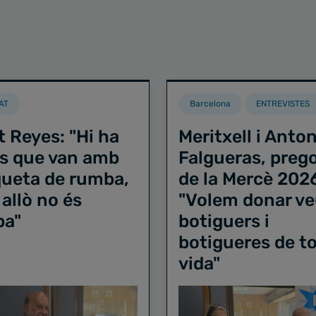
AT
Barcelona
ENTREVISTES
t Reyes: "Hi ha
Meritxell i Anton
s que van amb
Falgueras, preg
iqueta de rumba,
de la Mercè 202
 allò no és
"Volem donar ve
ba"
botiguers i
botigueres de to
vida"