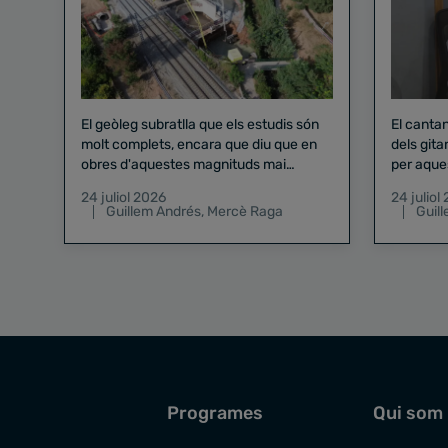
El geòleg subratlla que els estudis són
El canta
molt complets, encara que diu que en
dels gita
obres d'aquestes magnituds mai
per aque
existeix el risc zero
24 juliol 2026
24 juliol
Guillem Andrés
,
Mercè Raga
Guil
Programes
Qui som