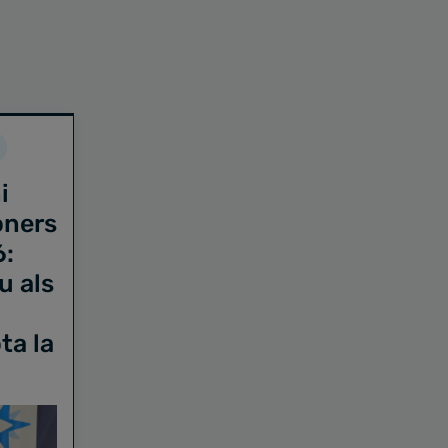
i
oners
6:
u als
ta la