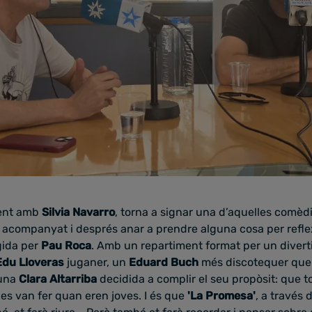
ment amb
Silvia Navarro
, torna a signar una d’aquelles comèd
e acompanyat i després anar a prendre alguna cosa per reflex
igida per
Pau Roca
. Amb un repartiment format per un divertid
du Lloveras
juganer, un
Eduard Buch
més discotequer que
una
Clara Altarriba
decidida a complir el seu propòsit: que tot
es van fer quan eren joves. I és que
'La Promesa'
, a través 