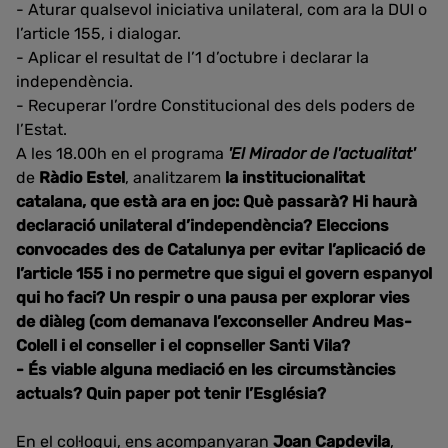
- Aturar qualsevol iniciativa unilateral, com ara la DUI o
l’article 155, i dialogar.
- Aplicar el resultat de l’1 d’octubre i declarar la
independència.
- Recuperar l’ordre Constitucional des dels poders de
l’Estat.
A les 18.00h en el programa
'El Mirador de l'actualitat'
de
Ràdio Estel
, analitzarem
la institucionalitat
catalana, que està ara en joc: Què passarà? Hi haurà
declaració unilateral d’independència? Eleccions
convocades des de Catalunya per evitar l’aplicació de
l’article 155 i no permetre que sigui el govern espanyol
qui ho faci? Un respir o una pausa per explorar vies
de diàleg (com demanava l’exconseller Andreu Mas-
Colell i el conseller i el copnseller Santi Vila?
- És viable alguna mediació en les circumstàncies
actuals? Quin paper pot tenir l’Església?
En el col·loqui, ens acompanyaran
Joan Capdevila
,