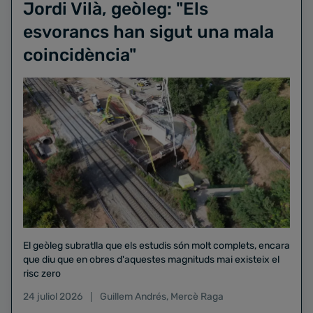
Jordi Vilà, geòleg: "Els
esvorancs han sigut una mala
coincidència"
El geòleg subratlla que els estudis són molt complets, encara
que diu que en obres d'aquestes magnituds mai existeix el
risc zero
24 juliol 2026
Guillem Andrés
,
Mercè Raga