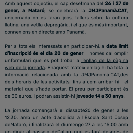
Amb aquest objectiu, el cap desetmana del
26 i 27 de
gener, a Mataró
, se celebrarà la
JMJPanamà.CAT
,
unajornada on es faran jocs, tallers sobre la cultura
llatina, una vetlla depregària, i el que és més important,
connexions en directe amb Panamà.
Per a tots els interessats en participar-hi,la
data límit
d’inscripció és el dia 20 de gener
, i només cal omplir
unformulari que es pot trobar a
l’enllaç de la pàgina
web de la jornada
. Enaquest mateix enllaç hi ha tota la
informació relacionada amb la JMJPanamà.CAT,des
dels horaris de les activitats, fins a com arribar-hi i el
material que s’hade portar. El preu per participant és
de 30 euros, i podran assistir-hi
jovesde 14 a 30 anys
.
La jornada començarà el dissabte26 de gener a les
12.30, amb un acte d’acollida a l’Escola Sant Josep
deMataró, i finalitzarà el diumenge 27 a les 15.00 amb
un dinar al passeig deCallao, que es farà després de