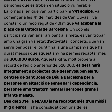
persones que es troben en situació vulnerable.
La jornada, en què van participar-hi
941 equips
, va
començar a les 7h del matí des de Can Cuyàs, i va
constar d'un recorregut de 40km que
va acabar a la
plaça de la Catedral de Barcelona
. Un cop els
participants van anar arribant a la meta, es van trobar
amb una gran varietat d'activitats i concerts, que van
servir per posar el punt final a una campanya que ha
durat mesos i que aquest any ha permès recaptar més
de
300.000 euros
. Aquesta xifra, molt propera al
rècord de l'edició anterior de 320.000,
es destinarà
íntegrament a projectes que desenvolupen els 10
centres de Sant Joan de Déu a Barcelona per a
persones en situació de sense llar i dependència,
persones amb trastorn mental i persones grans i
infants malalts
.
Des del 2014, la MLSJD ja ha recaptat més d'un milió i
mig d'euros
, i s'ha consolidat com una de les