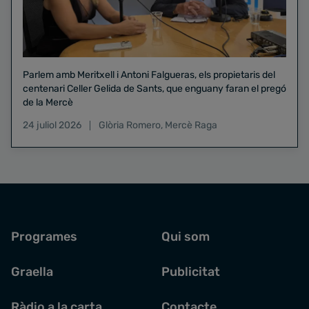
Parlem amb Meritxell i Antoni Falgueras, els propietaris del
centenari Celler Gelida de Sants, que enguany faran el pregó
de la Mercè
24 juliol 2026
Glòria Romero
,
Mercè Raga
Programes
Qui som
Graella
Publicitat
Ràdio a la carta
Contacte