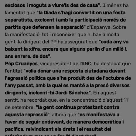
exclosos i moguts a viure'ls des de casa"
. Jiménez ha
lamentat que
"la Diada s'hagi convertit en una festa
separatista, excloent i amb la participació només de
partits que defensen la separació"
d'Espanya. Sobre
la manifestació, tot i reconèixer que hi havia molta
gent, la dirigent del PP ha assegurat que
"cada any va
baixant la xifra, encara que alguns parlin d'un milió i,
ans enrere, de dos"
.
Pep Cruanyes
, vicepresident de l'ANC, ha destacat que
l'entitat
"volia donar una resposta ciutadana davant
l'agressió política que s'ha produït des de l'octubre de
l'any passat, amb la qual es manté a la presó diversos
dirigents, incloent-hi Jordi Sánchez"
. En aquest
sentit, ha recordat que, en la concentració d'aquest 11
de setembre,
"la gent continua protestant contra
aquesta repressió"
, alhora que
"es manifestava a
favor de seguir endavant, de manera democràtica i
pacífica, reivindicant els drets i el resultat del