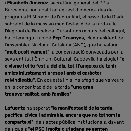
i
Elisabeth Jiménez
, secretària general del PP a
Barcelona, han analitzat aquest dimecres, des del
programa El Mirador de l'actualitat, el ressò de la Diada,
sobretot de la massiva manifestació de la tarda a la
Diagonal de Barcelona. Durant uns minuts del col·loqui,
ha intervingut també
Pep Cruanyes
, vicepresident de
l'Assemblea Nacional Catalana (ANC), que ha valorat
"molt positivament"
la concentració convocada per la
seva entitat i Òmnium Cultural. Capdevila ha elogiat
"el
civisme i el to festiu del dia, tot i l'angoixa de tenir
amics injustament presos i amb el caràcter
reivindicatiu"
. En aquesta línia, ha afegit que va veure
en la concentració de la tarda
"una gran
transversalitat, amb famílies"
.
Lafuente
ha separat
"la manifestació de la tarda,
pacífica, cívica i admirable, encara que no tothom la
comparteixi"
, dels actes públics institucionals, davant
dels quals
"el PSC i molts ciutadans se senten