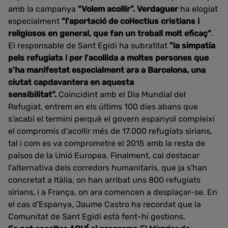
amb la campanya
"Volem acollir". Verdaguer
ha elogiat
especialment
"l'aportació de col·lectius cristians i
religiosos en general, que fan un treball molt eficaç"
.
El responsable de Sant Egidi ha subratllat
"la simpatia
pels refugiats i per l'acollida a moltes persones que
s'ha manifestat especialment ara a Barcelona, una
ciutat capdavantera en aquesta
sensibilitat".
Coincidint amb el Dia Mundial del
Refugiat, entrem en els últims 100 dies abans que
s’acabi el termini perquè el govern espanyol compleixi
el compromís d’acollir més de 17.000 refugiats sirians,
tal i com es va comprometre el 2015 amb la resta de
països de la Unió Europea. Finalment, cal destacar
l'alternativa dels corredors humanitaris, que ja s'han
concretat a Itàlia, on han arribat uns 800 refugiats
sirians, i a França, on ara comencen a desplaçar-se. En
el cas d'Espanya, Jaume Castro ha recordat que la
Comunitat de Sant Egidi està fent-hi gestions.