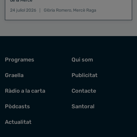
de la Mercè
24 juliol 2026
Glòria Romero
,
Mercè Raga
Programes
Qui som
Graella
Publicitat
Ràdio a la carta
Contacte
Pòdcasts
Santoral
Actualitat