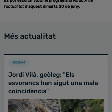
Es pot escoltar
AQUÍ
el programa
El Mirador de
l'actualitat
d'aquest dimarts 20 de juny.
Més actualitat
SOCIETAT
Jordi Vilà, geòleg: "Els
esvorancs han sigut una mala
coincidència"