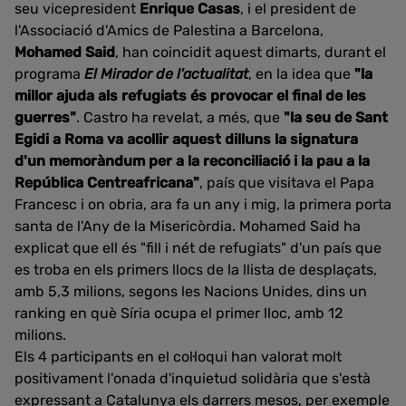
seu vicepresident
Enrique Casas
, i el president de
l'Associació d'Amics de Palestina a Barcelona,
Mohamed Said
, han coincidit aquest dimarts, durant el
programa
El Mirador de l'actualitat
, en la idea que
"la
millor ajuda als refugiats és provocar el final de les
guerres"
. Castro ha revelat, a més, que
"la seu de Sant
Egidi a Roma va acollir aquest dilluns la signatura
d'un memoràndum per a la reconciliació i la pau a la
República Centreafricana"
, país que visitava el Papa
Francesc i on obria, ara fa un any i mig, la primera porta
santa de l'Any de la Misericòrdia. Mohamed Said ha
explicat que ell és "fill i nét de refugiats" d'un país que
es troba en els primers llocs de la llista de desplaçats,
amb 5,3 milions, segons les Nacions Unides, dins un
ranking en què Síria ocupa el primer lloc, amb 12
milions.
Els 4 participants en el col·loqui han valorat molt
positivament l'onada d'inquietud solidària que s'està
expressant a Catalunya els darrers mesos, per exemple