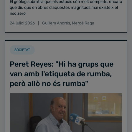
El geòleg subratlla que els estudis són molt complets, encara
que diu que en obres d'aquestes magnituds mai existeix el
risc zero
24 juliol 2026
Guillem Andrés
,
Mercè Raga
SOCIETAT
Peret Reyes: "Hi ha grups que
van amb l'etiqueta de rumba,
però allò no és rumba"