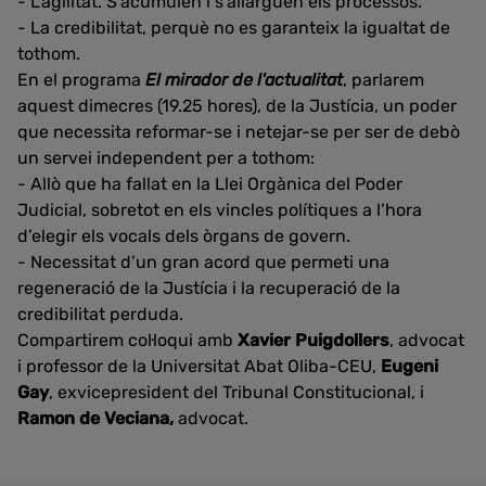
- L’agilitat. S’acumulen i s’allarguen els processos.
- La credibilitat, perquè no es garanteix la igualtat de
tothom.
En el programa
El mirador de l'actualitat
, parlarem
aquest dimecres (19.25 hores), de la Justícia, un poder
que necessita reformar-se i netejar-se per ser de debò
un servei independent per a tothom:
- Allò que ha fallat en la Llei Orgànica del Poder
Judicial, sobretot en els vincles polítiques a l’hora
d’elegir els vocals dels òrgans de govern.
- Necessitat d’un gran acord que permeti una
regeneració de la Justícia i la recuperació de la
credibilitat perduda.
Compartirem col·loqui amb
Xavier Puigdollers
, advocat
i professor de la Universitat Abat Oliba-CEU,
Eugeni
Gay
, exvicepresident del Tribunal Constitucional, i
Ramon de Veciana,
advocat.