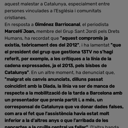
aquest malestar a Catalunya, especialment entre
persones vinculades a l'Església i comunitats
cristianes.
En resposta a
Giménez Barriocanal
, el periodista
Marcel·lí Joan,
membre del Grup Sant Jordi pels Drets
Humans, ha recordat que
"aquest compromís ja
existia, teòricament des del 2012"
, i ha lamentat
"que
el president del grup que gestiona 13TV no s'hagi
referit, per exemple, a les crítiques a la línia de la
cadena expressades, ja el 2013, pels bisbes de
Catalunya"
. En un altre moment, ha denunciat que,
"malgrat els canvis anunciats, dilluns passat
coincidint amb la Diada, la línia va ser de manca de
respecte a la mobilització de la tarda a Barcelona amb
un presentador que prenia partit i, a més, un
corresponsal de Catalunya que va donar dades falses,
com ara el fet que l'assistència havia estat molt
inferior a la d'altres anys o que l'arribada de les
pancartes a la cruïlla central va fallar"
. D'altra banda,