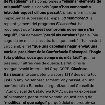
de l'Església"
, s'ha compromès a
"eliminar elements de
crispació"
amb els canvis
"que s'han començat a
introduir aquest dilluns passat"
, unes reformes que
impliquen la supressió de l'espai
La marimorena
i el
replantejament del programa
El cascabel
. Ha
reconegut que
"aquest compromís no sempre s'ha
seguit"
, i ha demanat
"perdó als catalans"
per la línia
seguida en mesos passats, tot i que també s'ha mostrat
crític amb el fet
"que uns capellans hagin enviat una
carta al president de la Conferència Episcopal i l'hagin
feta pública, cosa que sempre és més fàcil"
que no
pas seguir altres vies de queixa. De fet, dins la
reorganització interna del Grup COPE,
Giménez
Barriocanal
té competència sobre 13TV des de fa tot
just un any. Va ser precisament l'any passat, en una
conferència a Barcelona organitzada pel Consell de
l'Audiovisual de Catalunya (CAC), quan va expressar
públicament, per primera vegada, aquest desig de
"
modificar el que calgui"
perquè deixi de produir-se