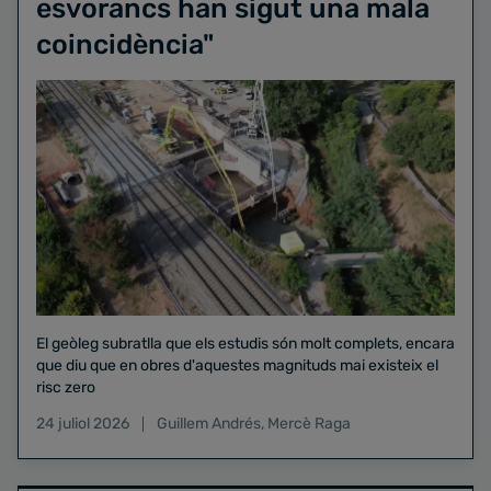
esvorancs han sigut una mala
coincidència"
El geòleg subratlla que els estudis són molt complets, encara
que diu que en obres d'aquestes magnituds mai existeix el
risc zero
24 juliol 2026
Guillem Andrés
,
Mercè Raga