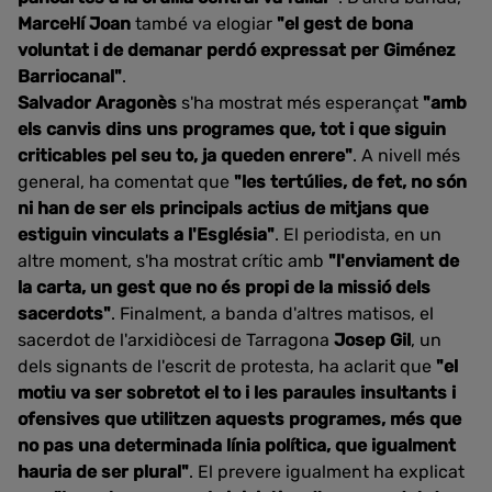
Marcel·lí Joan
també va elogiar
"el gest de bona
voluntat i de demanar perdó expressat per Giménez
Barriocanal"
.
Salvador Aragonès
s'ha mostrat més esperançat
"amb
els canvis dins uns programes que, tot i que siguin
criticables pel seu to, ja queden enrere"
. A nivell més
general, ha comentat que
"les tertúlies, de fet, no són
ni han de ser els principals actius de mitjans que
estiguin vinculats a l'Església"
. El periodista, en un
altre moment, s'ha mostrat crític amb
"l'enviament de
la carta, un gest que no és propi de la missió dels
sacerdots"
. Finalment, a banda d'altres matisos, el
sacerdot de l'arxidiòcesi de Tarragona
Josep Gil
, un
dels signants de l'escrit de protesta, ha aclarit que
"el
motiu va ser sobretot el to i les paraules insultants i
ofensives que utilitzen aquests programes, més que
no pas una determinada línia política, que igualment
hauria de ser plural"
. El prevere igualment ha explicat