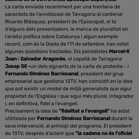
La carta enviada recentment per una trentena de
sacerdots de l’arxidiòcesi de Tarragona al cardenal
Ricardo Blázquez, president de l'Episcopat, el to
d'alguns dels presentadors, la manca de pluralitat en
l'anàlisi política sobre Catalunya i algun exemple
recent, com és la Diada de l'11 de setembre, han estat
algunes qüestions tractades.
Els periodistes
Marcel•lí
Joan
i
Salvador Aragonès
, el capellà de Tarragona
Josep Gil -
un dels signants de la carta de protesta-, i
Fernando Giménez Barriocanal
, president del grup
empresarial que gestiona 13TV, han coincidit en la idea
que pot existir un model de mitjà generalista que sigui
propietat de l'Església i que sigui més plural, integrador
i, en definitiva, fidel a l'evangeli.
Precisament la idea de
"fidelitat a l'evangeli"
ha estat
utilitzada per
Fernando Giménez Barriocanal
durant la
seva intervenció, al principi del programa. El president
de 13TV, després d'aclarir que
"la cadena no és l'oficial