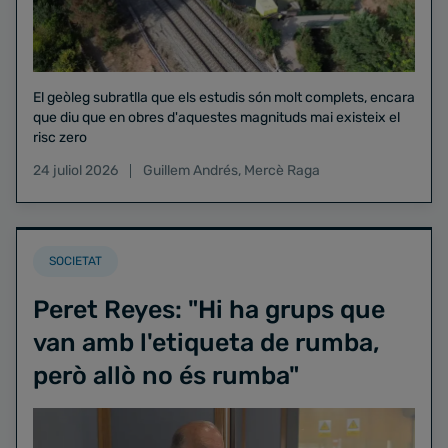
El geòleg subratlla que els estudis són molt complets, encara
que diu que en obres d'aquestes magnituds mai existeix el
risc zero
24 juliol 2026
Guillem Andrés
,
Mercè Raga
SOCIETAT
Peret Reyes: "Hi ha grups que
van amb l'etiqueta de rumba,
però allò no és rumba"