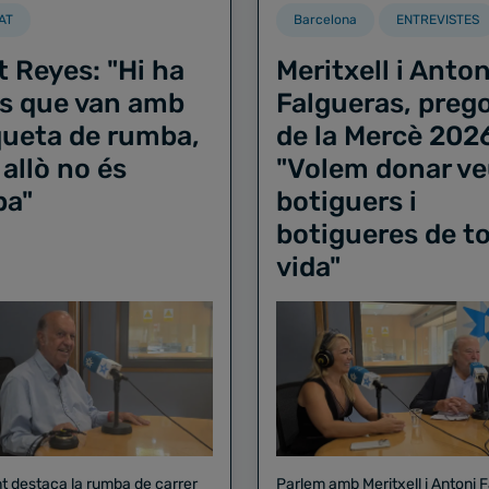
AT
Barcelona
ENTREVISTES
t Reyes: "Hi ha
Meritxell i Anton
s que van amb
Falgueras, preg
iqueta de rumba,
de la Mercè 202
 allò no és
"Volem donar ve
ba"
botiguers i
botigueres de to
vida"
nt destaca la rumba de carrer
Parlem amb Meritxell i Antoni 