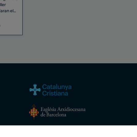
aran el
a
Avís legal