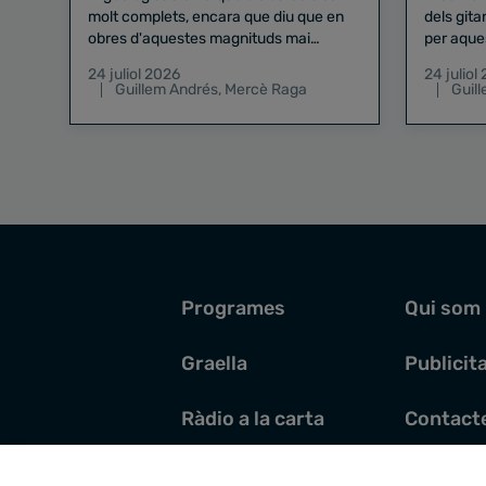
molt complets, encara que diu que en
dels gita
obres d'aquestes magnituds mai
per aque
existeix el risc zero
24 juliol 2026
24 juliol
Guillem Andrés
,
Mercè Raga
Guil
Programes
Qui som
Graella
Publicit
Ràdio a la carta
Contact
Pòdcasts
Santoral