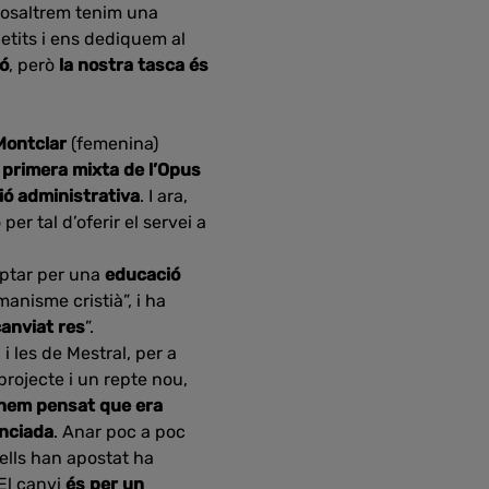
Nosaltrem tenim una
etits i ens dediquem al
ió
, però
la nostra tasca és
Montclar
(femenina)
a primera mixta de l’Opus
ió administrativa
. I ara,
r tal d’oferir el servei a
optar per una
educació
anisme cristià”, i ha
canviat res
”.
 i les de Mestral, per a
projecte i un repte nou,
hem pensat que era
enciada
. Anar poc a poc
 ells han apostat ha
“El canvi
és per un