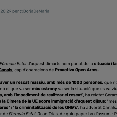
1 20:29 per @BorjaDeMaria
Fórmula Estel
d'aquest dimarts
hem parlat de la
situació i l
Canals
, cap d'operacions de
Proactiva Open Arms.
 haver un rescat massiu, amb més de 1000 persones,
que no
nó el que va ser
més estrany
va ser la situació que es va viu
 amb l'impediment de realitzar el rescat
", ha relatat Gera
 la Cimera de la UE sobre immigració d'aquest dijous:
"més
teres
" i "
la criminitalització de les ONG's
", ha advertit Canals.
or de
Fórmula Estel
, Joan Trias, de quin paper ha d'assumir