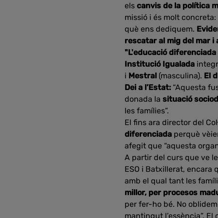
els
canvis de la política 
missió i és molt concreta:
què ens dediquem.
Evide
rescatar al mig del mar i
"L'educació diferenciada 
Institució Igualada
integr
i
Mestral
(masculina).
El 
Dei a l’Estat:
“Aquesta fus
donada la
situació socio
les famílies”.
El fins ara director del Col
diferenciada
perquè vèiem
afegit que “aquesta orga
A partir del curs que ve le
ESO i Batxillerat, encara
amb el qual tant les famíl
millor, per procesos mad
per fer-ho bé. No oblidem 
mantingut l’essència”. El 