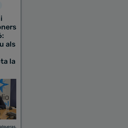
i
oners
6:
u als
ta la
Falgueras,