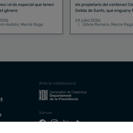
nos i el do especial que tenen
els propietaris del centenari Celler
st gènere
Gelida de Sants, que enguany f
pregó de la Mercè
 2026
24 juliol 2026
lem Andrés
,
Mercè Raga
Glòria Romero
,
Mercè Rag
Amb la col·laboració
at
Xarxes
e