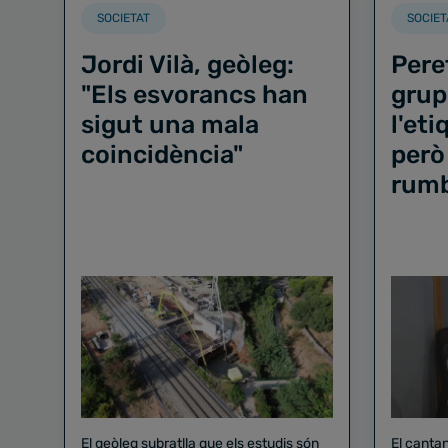
SOCIETAT
SOCIET
Jordi Vilà, geòleg:
Pere
"Els esvorancs han
grup
sigut una mala
l'et
coincidència"
però
rum
El geòleg subratlla que els estudis són
El canta