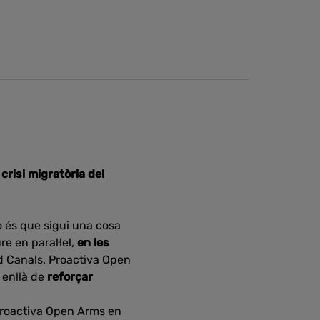
a crisi migratòria del
 és que sigui una cosa
re en paral·lel,
en les
rd Canals. Proactiva Open
 enllà de
reforçar
 Proactiva Open Arms en