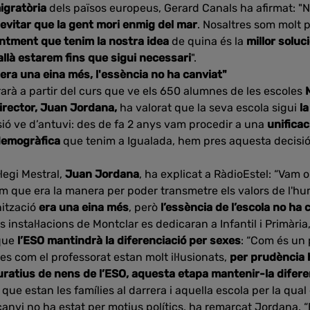
migratòria
dels països europeus, Gerard Canals ha afirmat: "
evitar que la gent mori enmig del mar
. Nosaltres som molt p
ntment que tenim la nostra idea
de quina és la
millor soluc
 allà estarem fins que sigui necessari
".
era una eina més, l'essència no ha canviat"
arà a partir del curs que ve els 650 alumnes de les escoles
director, Juan Jordana,
ha valorat que la seva escola sigui
l
ió ve d’antuvi: des de fa 2 anys vam procedir a una
unificac
demogràfica
que tenim a Igualada, hem pres aquesta decisió pe
·legi Mestral,
Juan Jordana
, ha explicat a RàdioEstel: “Vam 
 que era la manera per poder transmetre els valors de l'hum
nització
era una eina més
, però
l’essència de l’escola no ha 
s instal·lacions de Montclar es dedicaran a Infantil i Primària,
 que
l’ESO mantindrà la diferenciació per sexes
: “Com és un 
ies com el professorat estan molt il·lusionats,
per prudència 
uratius de nens de l’ESO, aquesta etapa mantenir-la difer
que estan les famílies al darrera i aquella escola per la qual
canvi no ha estat per motius polítics, ha remarcat Jordana. 