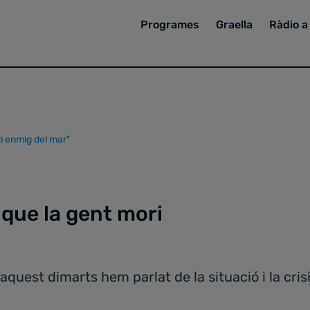
Programes
Graella
Ràdio a 
ri enmig del mar"
 que la gent mori
'aquest dimarts hem parlat de la situació i la cri