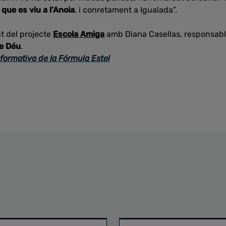
que es viu a l’Anoia
, i conretament a Igualada”.
nt del projecte
Escola Amiga
amb Diana Casellas, responsable
de Déu
.
nformativa de la Fórmula Estel