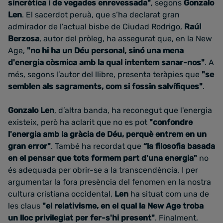
sincrètica i de vegades enrevessada"
, segons
Gonzalo
Len
. El sacerdot peruà, que s’ha declarat gran
admirador de l’actual bisbe de Ciudad Rodrigo,
Raúl
Berzosa
, autor del pròleg, ha assegurat que, en la New
Age,
"no hi ha un Déu personal, sinó una mena
d'energia còsmica amb la qual intentem sanar-nos"
. A
més, segons l’autor del llibre, presenta teràpies que
"se
semblen als sagraments, com si fossin salvífiques"
.
Gonzalo Len
, d’altra banda, ha reconegut que l'energia
existeix, però ha aclarit que no es pot
"confondre
l'energia amb la gràcia de Déu, perquè entrem en un
gran error"
. També ha recordat que
“la filosofia basada
en el pensar que tots formem part d'una energia"
no
és adequada per obrir-se a la transcendència. I per
argumentar la fora presència del fenomen en la nostra
cultura cristiana occidental,
Len
ha situat com una de
les claus
"el relativisme, en el qual la New Age troba
un lloc privilegiat per fer-s'hi present"
. Finalment,