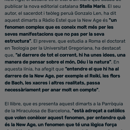
publicar la nova editorial catalana
Stella Maris
. El seu
autor, el sacerdot i teòleg peruà Gonzalo Len, ha dit
aquest dimarts a Ràdio Estel que la New Age és
"un
fenomen complex que es coneix molt més per les
seves manifestacions que no pas per la seva
estructura”
. El prevere, que estudia a Roma el doctorat
en Teologia per la Universitat Gregoriana, ha destacat
que,
“al darrere de tot el corrent, hi ha unes idees, una
manera de pensar sobre el món, Déu i la natura”
. En
aquesta línia, ha afegit que
“entendre el que hi ha al
darrere de la New Age, per exemple el Reiki, les flors
de Bach, les xacres i altres realitats, passa
necessàriament per anar molt en compte"
.
El llibre, que es presenta aquest dimarts a la Parròquia
de la Miraculosa de Barcelona,
"està adreçat a catòlics
que volen conèixer aquest fenomen, per entendre què
és la New Age, un fenomen que té una lògica força