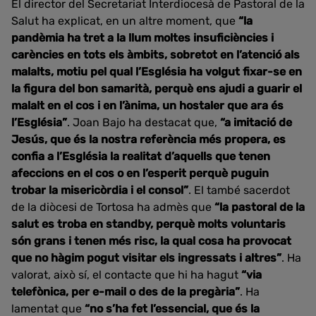
El director del Secretariat Interdiocesà de Pastoral de la
Salut ha explicat, en un altre moment, que
“la
pandèmia ha tret a la llum moltes insuficiències i
carències en tots els àmbits, sobretot en l’atenció als
malalts, motiu pel qual l’Església ha volgut fixar-se en
la figura del bon samarità, perquè ens ajudi a guarir el
malalt en el cos i en l’ànima, un hostaler que ara és
l’Església”
. Joan Bajo ha destacat que,
“a imitació de
Jesús, que és la nostra referència més propera, es
confia a l’Església la realitat d’aquells que tenen
afeccions en el cos o en l’esperit perquè puguin
trobar la misericòrdia i el consol”
. El també sacerdot
de la diòcesi de Tortosa ha admès que
“la pastoral de la
salut es troba en standby, perquè molts voluntaris
són grans i tenen més risc, la qual cosa ha provocat
que no hàgim pogut visitar els ingressats i altres”
. Ha
valorat, això sí, el contacte que hi ha hagut
“via
telefònica, per e-mail o des de la pregària”
. Ha
lamentat que
“no s’ha fet l’essencial, que és la