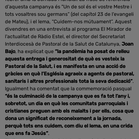
d’aquesta campanya és "Un de sol és el vostre Mestre i
tots vosaltres sou germans” (del capítol 23 de l'evangeli
de Mateu), i el lema, “Cuidem-nos mútuament”. Aquest
divendres en una entrevista al programa El Mirador de
l'actualitat de Ràdio Estel, el director del Secretariat
Interdiocesà de Pastoral de la Salut de Catalunya,
Joan
Bajo
, ha explicat que
“la pandèmia ha posat de relleu
aquesta entrega i generositat de què es vesteix la
Pastoral de la Salut, i es manifesta en una acció de
gràcies en què l’Església agraeix a agents de pastoral,
sanitaris i altres professionals tota la seva dedicació”
.
Igualment ha comentat que la commemoració pasqual
“és la culminació de la campanya que es fa tot l’any i,
sobretot, un dia en què les comunitats parroquials i
cristianes preguen amb els malalts i per ells, cosa que
dona un significat de reconeixement a la jornada,
perquè tots ens cuidem, com diu el lema, en una crida
que ens fa Jesús”
.