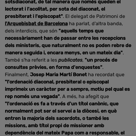
sotsdiaconat, de tal manera que només queden el
lectorat i l'acolitat, per sota del diaconat, el
presbiterat i l'episcopat"
. El delegat de Patrimoni de
l'Arquebisbat de Barcelona
ha parlat, d'altra banda,
dels interdicis, que són
"aquells temps que
necessàriament han de passar entre les recepcions
dels ministeris, que naturalment no es poden rebre de
manera seguida i, encara menys, en un mateix dia"
.
També s'ha referit a les
publicates
,
"un procés de
consultes prèvies, en forma d'enquestes"
.
Finalment,
Josep Maria Martí Bonet
ha recordat que
"l'ordenació diaconal, presbiteral o episcopal
imprimeix un caràcter per a sempre, motiu pel qual es
rep només una vegada"
. A més, ha afegit que
"l'ordenació es fa a través d'un títol canònic, que
normalment pot ser el servei a la diòcesi, en què
entren la majoria dels sacerdots, o també les
missions, amb títol propi de missioner amb
dependència del mateix Papa com a responsable, el