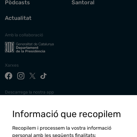
Pòdcasts
Santoral
Actualitat
Amb la col·laboració
Xarxes
Descarrega la nostra app
Informació que recopilem
Recopilem i processem la vostra informació
personal amb les següents finalitats: