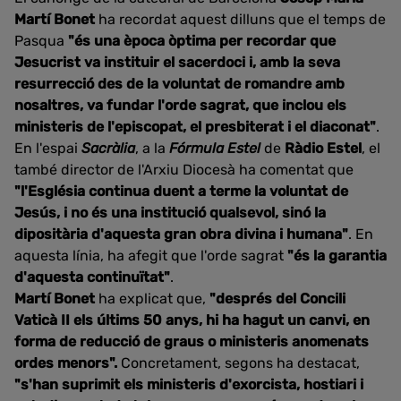
Martí Bonet
ha recordat aquest dilluns que el temps de
Pasqua
"és una època òptima per recordar que
Jesucrist va instituir el sacerdoci i, amb la seva
resurrecció des de la voluntat de romandre amb
nosaltres, va fundar l'orde sagrat, que inclou els
ministeris de l'episcopat, el presbiterat i el diaconat"
.
En l'espai
Sacràlia
, a la
Fórmula Estel
de
Ràdio Estel
, el
també director de l'Arxiu Diocesà ha comentat que
"l'Església continua duent a terme la voluntat de
Jesús, i no és una institució qualsevol, sinó la
dipositària d'aquesta gran obra divina i humana"
. En
aquesta línia, ha afegit que l'orde sagrat
"és la garantia
d'aquesta continuïtat"
.
Martí Bonet
ha explicat que,
"després del Concili
Vaticà II els últims 50 anys, hi ha hagut un canvi, en
forma de reducció de graus o ministeris anomenats
ordes menors".
Concretament, segons ha destacat,
"s'han suprimit els ministeris d'exorcista, hostiari i