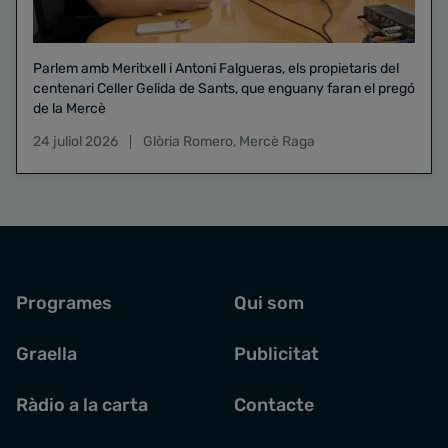
Parlem amb Meritxell i Antoni Falgueras, els propietaris del
centenari Celler Gelida de Sants, que enguany faran el pregó
de la Mercè
24 juliol 2026
Glòria Romero
,
Mercè Raga
Programes
Qui som
Graella
Publicitat
Ràdio a la carta
Contacte