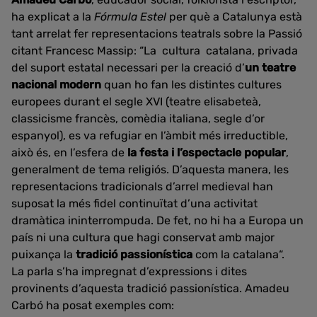
ha explicat a la
Fórmula Estel
per què a Catalunya està
tant arrelat fer representacions teatrals sobre la Passió
citant Francesc Massip: “La cultura catalana, privada
del suport estatal necessari per la creació d’
un teatre
nacional modern
quan ho fan les distintes cultures
europees durant el segle XVI (teatre elisabeteà,
classicisme francès, comèdia italiana, segle d’or
espanyol), es va refugiar en l’àmbit més irreductible,
això és, en l’esfera de
la festa i l’espectacle popular
,
generalment de tema religiós. D’aquesta manera, les
representacions tradicionals d’arrel medieval han
suposat la més fidel continuïtat d’una activitat
dramàtica ininterrompuda. De fet, no hi ha a Europa un
país ni una cultura que hagi conservat amb major
puixança la
tradició passionística
com la catalana“.
La parla s’ha impregnat d’expressions i dites
provinents d’aquesta tradició passionística. Amadeu
Carbó ha posat exemples com: