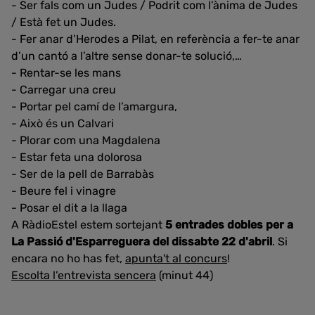
- Ser fals com un Judes / Podrit com l’ànima de Judes
/ Està fet un Judes.
- Fer anar d’Herodes a Pilat, en referència a fer-te anar
d’un cantó a l’altre sense donar-te solució,…
- Rentar-se les mans
- Carregar una creu
- Portar pel camí de l’amargura,
- Això és un Calvari
- Plorar com una Magdalena
- Estar feta una dolorosa
- Ser de la pell de Barrabàs
- Beure fel i vinagre
- Posar el dit a la llaga
A RàdioEstel estem sortejant
5 entrades dobles per a
La Passió d'Esparreguera del dissabte 22 d'abril
. Si
encara no ho has fet,
apunta't al concurs
!
Escolta l’entrevista sencera
(minut 44)