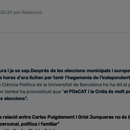
 20:29 per Redacció
ra i ja se sap.Després de les eleccions municipals i europee
a hores d'ara lluiten per tenir l'hegemonia de l'independen
e Ciència Política de la Universitat de Barcelona ho ha dit a
 on també ha pronosticat que "
el PDeCAT i la Crida és molt p
s eleccions".
a relació entre Carles Puigdemont i Oriol Junqueras no és 
ersonal, política i familiar"