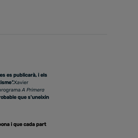
s es publicarà, i els
tisme
".
Xavier
l programa
A Primera
robable que s'uneixin
bona i que cada part