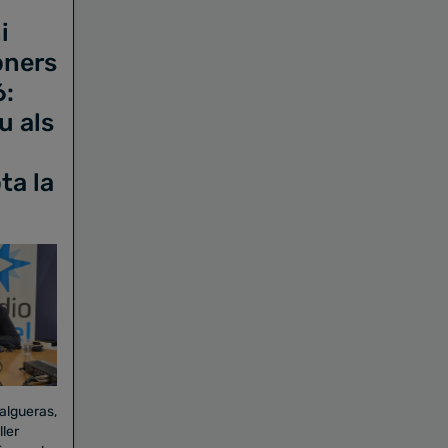
i
oners
6:
u als
ta la
Falgueras,