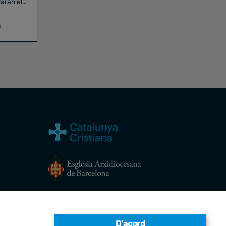
aran el
a
Avís legal
D'acord