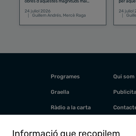
obres d'aquestes magnituds mai
per aque
existeix el risc zero
24 juliol 2026
24 juliol
Guillem Andrés
,
Mercè Raga
Guil
Programes
Qui som
Graella
Publicit
Ràdio a la carta
Contact
Pòdcasts
Santoral
Informació que recopilem