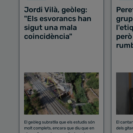
Jordi Vilà, geòleg:
Pere
"Els esvorancs han
grup
sigut una mala
l'et
coincidència"
però
rum
El geòleg subratlla que els estudis són
El canta
molt complets, encara que diu que en
dels gita