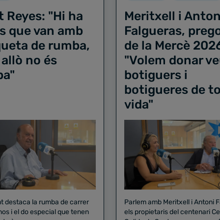
t Reyes: "Hi ha
Meritxell i Anton
s que van amb
Falgueras, preg
iqueta de rumba,
de la Mercè 202
 allò no és
"Volem donar ve
ba"
botiguers i
botigueres de to
vida"
nt destaca la rumba de carrer
Parlem amb Meritxell i Antoni 
nos i el do especial que tenen
els propietaris del centenari Celler