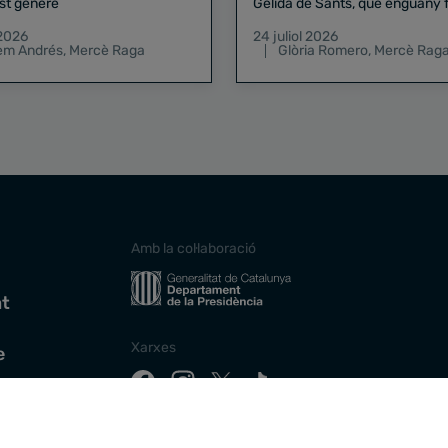
st gènere
Gelida de Sants, que enguany f
pregó de la Mercè
 2026
24 juliol 2026
lem Andrés
,
Mercè Raga
Glòria Romero
,
Mercè Rag
Amb la col·laboració
at
Xarxes
e
Descarrega la nostra app