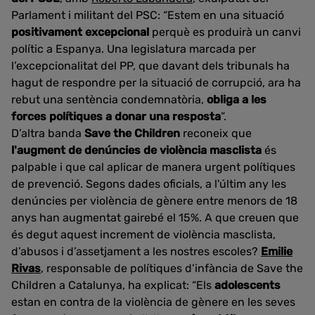
Parlament i militant del PSC: “Estem en una situació
positivament excepcional
perquè es produirà un canvi
polític a Espanya. Una legislatura marcada per
l’excepcionalitat del PP, que davant dels tribunals ha
hagut de respondre per la situació de corrupció, ara ha
rebut una sentència condemnatòria,
obliga a les
forces polítiques a donar una resposta
”.
D’altra banda
Save the Children
reconeix que
l'augment de
denúncies de violència masclista
és
palpable i que cal aplicar de manera urgent polítiques
de prevenció. Segons dades oficials, a l'últim any les
denúncies per violència de gènere entre menors de 18
anys han augmentat gairebé el 15%. A que creuen que
és degut aquest increment de violència masclista,
d’abusos i d’assetjament a les nostres escoles?
Emilie
Rivas
, responsable de polítiques d’infància de Save the
Children a Catalunya, ha explicat: “Els
adolescents
estan en contra de la violència de gènere en les seves