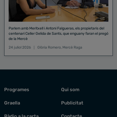
Parlem amb Meritxell i Antoni Falgueras, els propietaris del
centenari Celler Gelida de Sants, que enguany faran el pregó
de la Mercè
24 juliol 2026
Glòria Romero
,
Mercè Raga
Programes
Qui som
Graella
Publicitat
Ràdio a la carta
Contacte