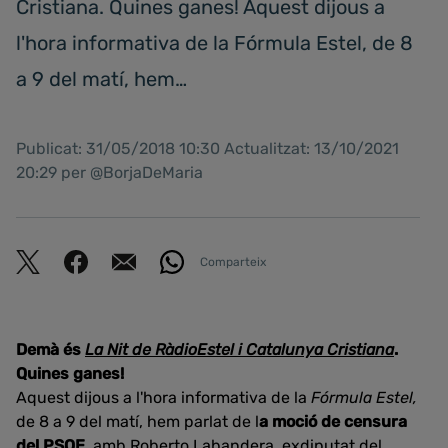
Cristiana. Quines ganes! Aquest dijous a
l'hora informativa de la Fórmula Estel, de 8
a 9 del matí, hem…
Publicat: 31/05/2018 10:30 Actualitzat: 13/10/2021
20:29 per @BorjaDeMaria
Comparteix
Demà és
La Nit de RàdioEstel i Catalunya Cristiana
.
Quines ganes!
Aquest dijous a l'hora informativa de la
Fórmula Estel,
de 8 a 9 del matí,
hem parlat de l
a moció de censura
del PSOE
, amb
Roberto Labandera
, exdiputat del