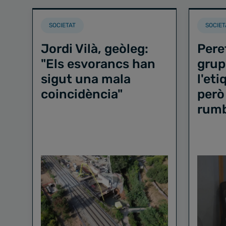
SOCIETAT
SOCIET
Jordi Vilà, geòleg:
Pere
"Els esvorancs han
grup
sigut una mala
l'et
coincidència"
però
rum