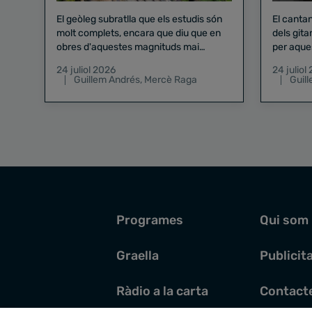
El geòleg subratlla que els estudis són
El canta
molt complets, encara que diu que en
dels gita
obres d'aquestes magnituds mai
per aque
existeix el risc zero
24 juliol 2026
24 juliol
Guillem Andrés
,
Mercè Raga
Guil
Programes
Qui som
Graella
Publicit
Ràdio a la carta
Contact