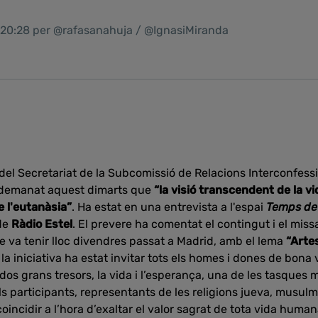
1 20:28 per @rafasanahuja / @IgnasiMiranda
r del Secretariat de la Subcomissió de Relacions Interconfess
 demanat aquest dimarts que
“la visió transcendent de la v
e l'eutanàsia”
. Ha estat en una entrevista a l'espai
Temps de
de
Ràdio Estel
. El prevere ha comentat el contingut i el miss
e va tenir lloc divendres passat a Madrid, amb el lema
“Arte
e la iniciativa ha estat invitar tots els homes i dones de bona 
os grans tresors, la vida i l’esperança, una de les tasques 
ls participants, representants de les religions jueva, musulm
coincidir a l’hora d’exaltar el valor sagrat de tota vida hu