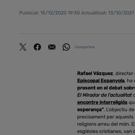
Publicat: 15/12/2020 19:30 Actualitzat: 13/10/202
Comparteix
Rafael Vázquez
, directo
Episcopal Espanyola
, ha
present en el debat sobr
El Mirador de l'actualitat
encontre interreligiós
qu
esperança”
. L’objectiu d
precisament per aquests d
religions arreu del món. E
esglésies cristianes, van 