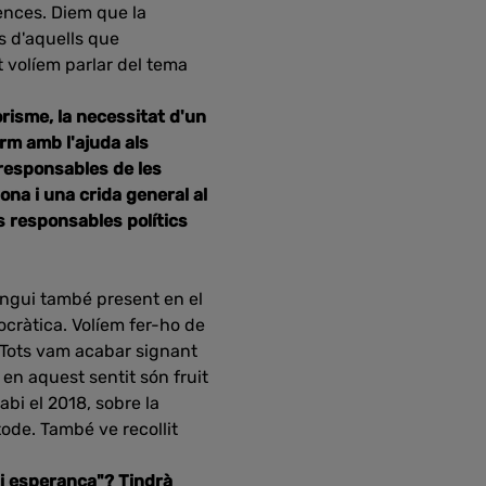
eences. Diem que la
s d'aquells que
t volíem parlar del tema
orisme, la necessitat d'un
erm amb l'ajuda als
 responsables de les
ona i una crida general al
ls responsables polítics
ingui també present en el
ocràtica. Volíem fer-ho de
 Tots vam acabar signant
 en aquest sentit són fruit
bi el 2018, sobre la
tode. També ve recollit
 i esperança"? Tindrà