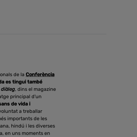
ionals de la
Conferència
ida es tingui també
 diàleg
, dins el magazine
atge principal d'un
sans de vida i
voluntat a treballar
més importants de les
ana, hindú i les diverses
mana, en uns moments en