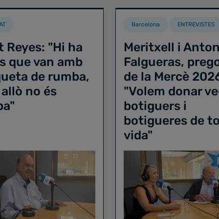
AT
Barcelona
ENTREVISTES
t Reyes: "Hi ha
Meritxell i Anton
s que van amb
Falgueras, preg
iqueta de rumba,
de la Mercè 202
 allò no és
"Volem donar ve
ba"
botiguers i
botigueres de to
vida"