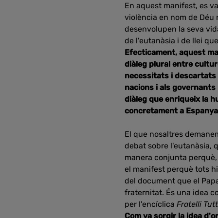
En aquest manifest, es va 
violència en nom de Déu 
desenvolupen la seva vida 
de l'eutanàsia i de llei 
Efecticament, aquest mani
diàleg plural entre cultu
necessitats i descartats
nacions i als governants p
diàleg que enriqueix la h
concretament a Espany
El que nosaltres demanem 
debat sobre l'eutanàsia, 
manera conjunta perquè, e
el manifest perquè tots hi
del document que el Papa 
fraternitat. És una idea c
per l'encíclica
Fratelli Tutt
Com va sorgir la idea d'