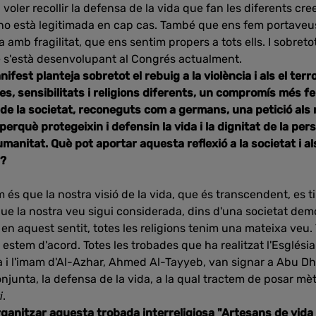
voler recollir la defensa de la vida que fan les diferents cr
no està legitimada en cap cas. També que ens fem portaveu
amb fragilitat, que ens sentim propers a tots ells. I sobreto
que s'està desenvolupant al Congrés actualment.
fest planteja sobretot el rebuig a la violència i als el terr
res, sensibilitats i religions diferents, un compromís més f
 de la societat, reconeguts com a germans, una petició als
erquè protegeixin i defensin la vida i la dignitat de la pers
umanitat. Què pot aportar aquesta reflexió a la societat i a
a?
és que la nostra visió de la vida, que és transcendent, es t
que la nostra veu sigui considerada, dins d'una societat dem
n aquest sentit, totes les religions tenim una mateixa veu.
 estem d'acord. Totes les trobades que ha realitzat l'Església
i l'imam d'Al-Azhar, Ahmed Al-Tayyeb, van signar a Abu Dha
onjunta, la defensa de la vida, a la qual tractem de posar mè
i
.
organitzar aquesta trobada interreligiosa "Artesans de vida