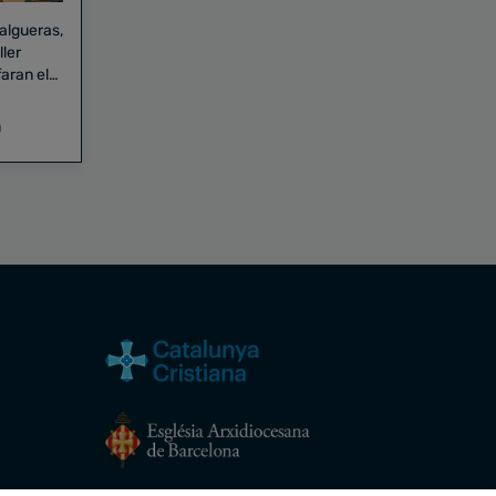
Falgueras,
aran el
a