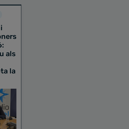
i
oners
6:
u als
ta la