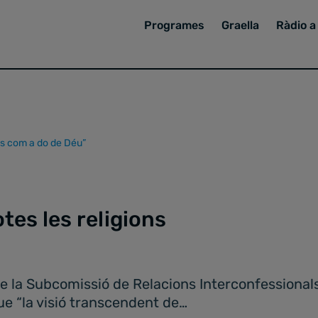
Programes
Graella
Ràdio a 
ons com a do de Déu”
otes les religions
de la Subcomissió de Relacions Interconfessional
e “la visió transcendent de…