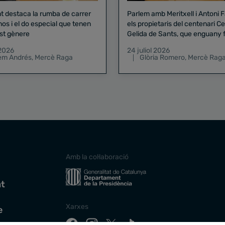
nt destaca la rumba de carrer
Parlem amb Meritxell i Antoni 
nos i el do especial que tenen
els propietaris del centenari Celler
st gènere
Gelida de Sants, que enguany f
pregó de la Mercè
 2026
24 juliol 2026
lem Andrés
,
Mercè Raga
Glòria Romero
,
Mercè Rag
Amb la col·laboració
at
Xarxes
e