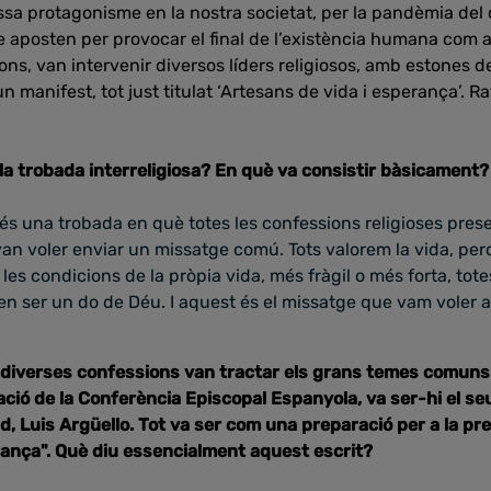
sa protagonisme en la nostra societat, per la pandèmia del 
ue aposten per provocar el final de l’existència humana com a
ons, van intervenir diversos líders religiosos, amb estones de
 un manifest, tot just titulat ‘Artesans de vida i esperança’. 
a trobada interreligiosa? En què va consistir bàsicament?
r és una trobada en què totes les confessions religioses pres
an voler enviar un missatge comú. Tots valorem la vida, per
s condicions de la pròpia vida, més fràgil o més forta, totes 
n ser un do de Déu. I aquest és el missatge que vam voler ad
 diverses confessions van tractar els grans temes comuns 
ió de la Conferència Episcopal Espanyola, va ser-hi el seu
lid, Luis Argüello. Tot va ser com una preparació per a la p
rança". Què diu essencialment aquest escrit?